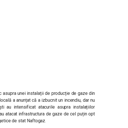
c asupra unei instalații de producție de gaze din
 locală a anunțat că a izbucnit un incendiu, dar nu
i au intensificat atacurile asupra instalațiilor
 au atacat infrastructura de gaze de cel puțin opt
getice de stat Naftogaz.