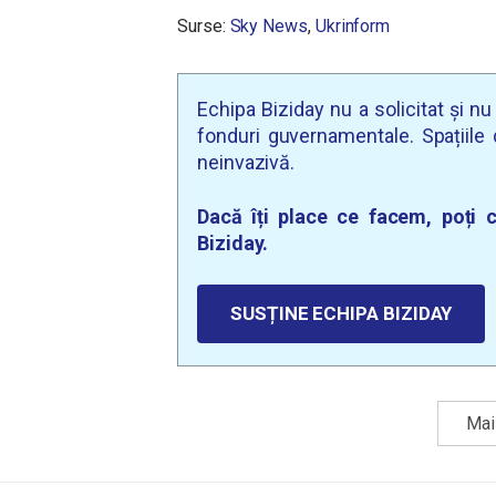
Surse:
Sky News
,
Ukrinform
Echipa Biziday nu a solicitat și n
fonduri guvernamentale. Spațiile d
neinvazivă.
Dacă îți place ce facem, poți c
Biziday.
SUSȚINE ECHIPA BIZIDAY
Mai 