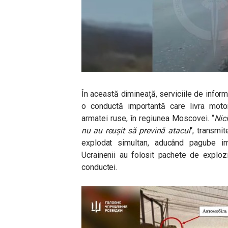
În această dimineață, serviciile de informa
o conductă importantă care livra motor
armatei ruse, în regiunea Moscovei. “
Nic
nu au reușit să prevină atacul
“, transmi
explodat simultan, aducând pagube im
Ucrainenii au folosit pachete de explozi
conductei.