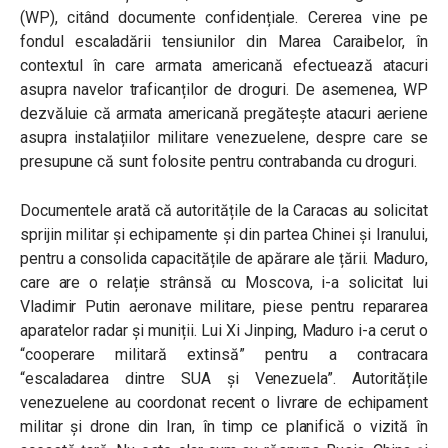
(WP), citând documente confidențiale. Cererea vine pe
fondul escaladării tensiunilor din Marea Caraibelor, în
contextul în care armata americană efectuează atacuri
asupra navelor traficanților de droguri. De asemenea, WP
dezvăluie că armata americană pregătește atacuri aeriene
asupra instalațiilor militare venezuelene, despre care se
presupune că sunt folosite pentru contrabanda cu droguri.
Documentele arată că autoritățile de la Caracas au solicitat
sprijin militar și echipamente și din partea Chinei și Iranului,
pentru a consolida capacitățile de apărare ale țării. Maduro,
care are o relație strânsă cu Moscova, i-a solicitat lui
Vladimir Putin aeronave militare, piese pentru repararea
aparatelor radar și muniții. Lui Xi Jinping, Maduro i-a cerut o
“cooperare militară extinsă” pentru a contracara
“escaladarea dintre SUA și Venezuela”. Autoritățile
venezuelene au coordonat recent o livrare de echipament
militar şi drone din Iran, în timp ce planifică o vizită în