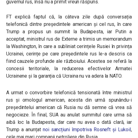
guvernul rus, însă nu a primit vreun răspuns.
FT explică faptul că, la câteva zile după conversația
telefonică dintre președintele american și cel rus, în care
Trump a propus un summit la Budapesta, iar Putin a
acceptat, ministrul rus de Externe a trimis un memorandum
la Washington, în care a subliniat cerințele Rusiei în privința
Ucrainei, cerințe pe care președintele rus le-a descris ca
fiind cauzele profunde ale războiului. Acestea se referă la
concesii teritoriale, la reducerea efectivelor Armatei
Ucrainene și la garanția că Ucraina nu va adera la NATO.
A urmat o convorbire telefonică tensionată între ministrul
rus și omologul american, acesta din urmă spunându-i
președintelui american că Rusia nu dă semne că vrea să
negocieze. În final, SUA au anulat summitul care urma să
aibă loc la Budapesta, dar care nu avea o dată clară, iar
Trump a anunțat
noi sancțiuni împotriva Rosneft și Lukoil
,
cele mai mari companii petroliere din Rusia.