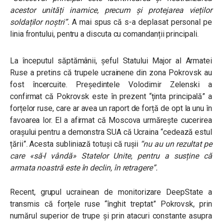
acestor unități inamice, precum și protejarea vieților
soldaților noștri”.
A mai spus că s-a deplasat personal pe
linia frontului, pentru a discuta cu comandanții principali.
La începutul săptămânii, șeful Statului Major al Armatei
Ruse a pretins că trupele ucrainene din zona Pokrovsk au
fost încercuite. Președintele Volodimir Zelenski a
confirmat că Pokrovsk este în prezent “ținta principală” a
forțelor ruse, care ar avea un raport de forță de opt la unu în
favoarea lor. El a afirmat că Moscova urmărește cucerirea
orașului pentru a demonstra SUA că Ucraina “cedează estul
țării”. Acesta subliniază totuși că rușii
“nu au un rezultat pe
care «să-l vândă» Statelor Unite, pentru a susține că
armata noastră este în declin, în retragere”.
Recent, grupul ucrainean de monitorizare DeepState a
transmis că forțele ruse “înghit treptat” Pokrovsk, prin
numărul superior de trupe și prin atacuri constante asupra