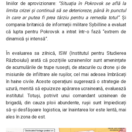
liniilor de aprovizionare:
“Situația în Pokrovsk se află la
limita crizei și continuă să se deterioreze, până în punctul
în care ar putea fi prea târziu pentru a remedia totul”
. Și
compania britanică de informații militare Sybilline a evaluat
că lupta pentru Pokrovsk a intrat într-o fază “extrem de
dinamică și intensă”.
În evaluarea sa zilnică, ISW (Institutul pentru Studierea
Războiului) arată că pozițiile ucrainenilor sunt amenințate
de acumulările de trupe rusești, de atacurile cu drone și de
misiunile de infiltrare ale rușilor, cel mai adesea îmbrăcați
în haine civile. Aceste operațiuni sugerează o strategie de
uzură, menită să epuizeze apărarea ucraineană, evaluează
institutul. Totuși, potrivit unui comandant ucrainean de
brigadă, din cauza ploii abundente, rușii sunt împiedicați
să-și desfășoare logistica, iar înaintarea lor este lentă, mai
ales în zona de est.