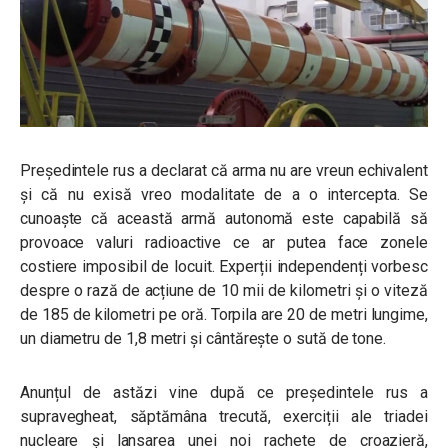
Președintele rus a declarat că arma nu are vreun echivalent
și că nu exisă vreo modalitate de a o intercepta. Se
cunoaște că această armă autonomă este capabilă să
provoace valuri radioactive ce ar putea face zonele
costiere imposibil de locuit. Experții independenți vorbesc
despre o rază de acțiune de 10 mii de kilometri și o viteză
de 185 de kilometri pe oră. Torpila are 20 de metri lungime,
un diametru de 1,8 metri și cântărește o sută de tone.
Anunțul de astăzi vine după ce președintele rus a
supravegheat, săptămâna trecută, exerciții ale triadei
nucleare și lansarea unei noi rachete de croazieră,