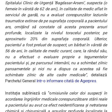
Spitalului Clinic de Urgență ‘Bagdasar-Arseni’, suspecta (o
femeie în vârstă de 62 de ani), în calitate de medic aflat în
serviciul de gardă, nu a evaluat corespunzător leziunile
traumatice extinse de pe suprafața corporală a pacientului
ars, omițând să constate că acesta prezenta arsuri
profunde, localizate la nivelul toracelui posterior, pe
aproximativ 20% din suprafața corporală. Ulterior,
pacientul a fost preluat de suspect, un bărbat în vârstă de
56 de ani, în calitate de medic curant, care, la rândul său,
nu a efectuat o evaluare proprie a tegumentelor
pacientului și, pe parcursul internării, nu a schimbat zilnic
pansamentele și nici nu a dispus ca acestea să fie
schimbate zilnic de alte cadre medicale”,
detaliază
Parchetul General
într-o informare citată de Agerpres
.
Instituția subliniază că “o
misiunile celor doi suspecți în
acordarea îngrijirilor medicale corespunzătoare stării reale
a pacientului au avut ca efect neidentificarea și netratarea
chimică și chirurgicală a arsurilor profunde localizate la