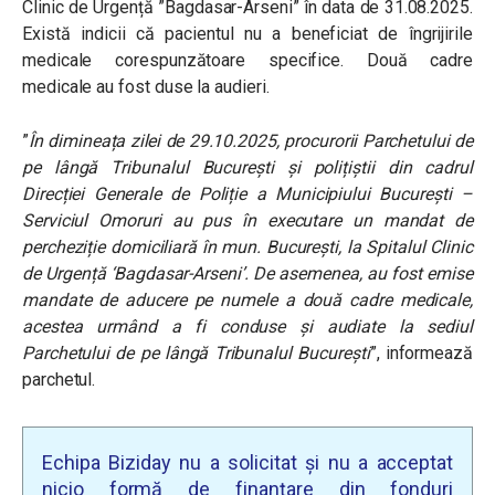
Clinic de Urgență ”Bagdasar-Arseni” în data de 31.08.2025.
Există indicii că pacientul nu a beneficiat de îngrijirile
medicale corespunzătoare specifice. Două cadre
medicale au fost duse la audieri.
”
În dimineața zilei de 29.10.2025, procurorii Parchetului de
pe lângă Tribunalul București și polițiștii din cadrul
Direcției Generale de Poliție a Municipiului București –
Serviciul Omoruri au pus în executare un mandat de
percheziție domiciliară în mun. București, la Spitalul Clinic
de Urgență ‘Bagdasar-Arseni’. De asemenea, au fost emise
mandate de aducere pe numele a două cadre medicale,
acestea urmând a fi conduse și audiate la sediul
Parchetului de pe lângă Tribunalul București
”, informează
parchetul.
Echipa Biziday nu a solicitat și nu a acceptat
nicio formă de finanțare din fonduri