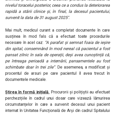
nivelul toracelui posterior, ceea ce a condus la deteriorarea
rapidă a stării clinice și, în final, la decesul pacientului,
survenit la data de 31 august 2025″.
Mai mult, medicul curant a completat documente în care
susținea în mod fals că a efectuat toate procedurile
necesare în acel caz:
“A
parafat și semnat foaia de ieșire
din spital, consemnând în mod nereal că pacientul a fost
pansat zilnic în sala de operații, deși avea cunoștință că,
pe întreaga perioadă a internării, pansamentele au fost
schimbate doar în trei zile”
.
De asemenea, a modificat și
procentul de arsuri pe care pacientul îl avea trecut în
documentele medicale.
Știrea în formă inițială.
Procurorii și polițiștii au efectuat
perchezițiile în cadrul unui dosar care vizează lămurirea
circumstanțelor în care a survenit decesul unui pacient
internat în Unitatea Funcțională de Arși din cadrul Spitalului