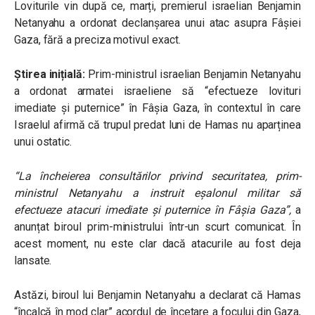
Loviturile vin după ce, marți, premierul israelian Benjamin
Netanyahu a ordonat declanșarea unui atac asupra Fâșiei
Gaza, fără a preciza motivul exact.
Știrea inițială:
Prim-ministrul israelian Benjamin Netanyahu
a ordonat armatei israeliene să “efectueze lovituri
imediate și puternice” în Fâșia Gaza, în contextul în care
Israelul afirmă că trupul predat luni de Hamas nu aparținea
unui ostatic.
“La încheierea consultărilor privind securitatea, prim-
ministrul Netanyahu a instruit eșalonul militar să
efectueze atacuri imediate și puternice în Fâșia Gaza”,
a
anunțat biroul prim-ministrului într-un scurt comunicat. În
acest moment, nu este clar dacă atacurile au fost deja
lansate.
Astăzi, biroul lui Benjamin Netanyahu a declarat că Hamas
“încalcă în mod clar” acordul de încetare a focului din Gaza,