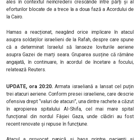
ales în contextul neîncrederii crescânde între părți și al
eforturilor blocate de a trece la a doua fază a Acordului de
la Cairo.
Hamas a reacționat, neagând orice implicare în atacul
asupra soldaților israelieni de la Rafah, despre care spune
că a determinat Israelul să lanseze loviturile aeriene
asupra Gazei de marți seara. Gruparea susține că rămâne
angajată, în continuare, în acordul de încetare a focului,
relatează Reuters.
UPDATE, ora 20:20.
Armata israeliană a lansat cel puțin
trei atacuri aeriene. Conform presei israeliene, care descrie
ofensiva drept “valuri de atacuri”, una dintre rachete a căzut
în apropierea spitalului Al-Shifa, cel mai mare spital
funcțional din nordul Fâșiei Gaza, unde clădiri au fost
recent renovate și repuse în funcțiune.
Atacul a provocat panică și haos printre pacienți și