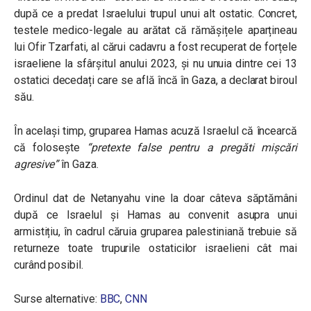
după ce a predat Israelului trupul unui alt ostatic. Concret,
testele medico-legale au arătat că rămășițele aparțineau
lui Ofir Tzarfati, al cărui cadavru a fost recuperat de forțele
israeliene la sfârșitul anului 2023, și nu unuia dintre cei 13
ostatici decedați care se află încă în Gaza, a declarat biroul
său.
În același timp, gruparea Hamas acuză Israelul că încearcă
că folosește
“pretexte false pentru a pregăti mișcări
agresive”
în Gaza.
Ordinul dat de Netanyahu vine la doar câteva săptămâni
după ce Israelul și Hamas au convenit asupra unui
armistițiu, în cadrul căruia gruparea palestiniană trebuie să
returneze toate trupurile ostaticilor israelieni cât mai
curând posibil.
Surse alternative:
BBC
,
CNN