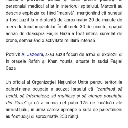
personalul medical aflat în interiorul spitalului. Martorii au
descris explozia ca fiind “masivă”, menționând că sunetul
a fost auzit la o distanță de aproximativ 20 de minute de
mers de locul impactului. În ultimele 30 de minute, spațiul
aerian de deasupra Fâșiei Gaza a fost intens survolat de
drone, semnalând o activitate militară intensă.
Potrivit
Al Jazeera
, s-au auzit focuri de armă și explozii și
în orașele Rafah și Khan Younis, situate în sudul Fâșiei
Gaza.
Un oficial al Organizației Națiunilor Unite pentru teritoriile
palestiniene ocupate a acuzat Israelul că
“continuă să
ucidă, să înfometeze, să mutileze și să alunge populația
din Gaza”
și că a comis cel puțin 125 de încălcări ale
armistițiului, în urma cărora aproape o sută de palestinieni
au fost uciși și aproximativ 350 răniți.