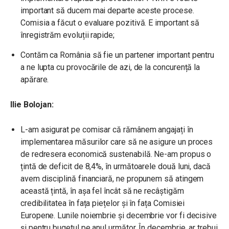
important să ducem mai departe aceste procese.
Comisia a făcut o evaluare pozitivă. E important să
înregistrăm evoluții rapide;
Contăm ca România să fie un partener important pentru
a ne lupta cu provocările de azi, de la concurență la
apărare.
Ilie Bolojan:
L-am asigurat pe comisar că rămânem angajați în
implementarea măsurilor care să ne asigure un proces
de redresera economică sustenabilă. Ne-am propus o
țintă de deficit de 8,4%, în următoarele două luni, dacă
avem disciplină financiară, ne propunem să atingem
această țintă, în așa fel încât să ne recâștigăm
credibilitatea în fața piețelor și în fața Comisiei
Europene. Lunile noiembrie și decembrie vor fi decisive
și pentru bugetul pe anul următor. În decembrie, ar trebui