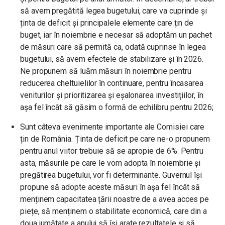
să avem pregătită legea bugetului, care va cuprinde și
ținta de deficit și principalele elemente care țin de
buget, iar în noiembrie e necesar să adoptăm un pachet
de măsuri care să permită ca, odată cuprinse în legea
bugetului, să avem efectele de stabilizare și în 2026.
Ne propunem să luăm măsuri în noiembrie pentru
reducerea cheltuielilor în continuare, pentru încasarea
veniturilor și prioritizarea și eșalonarea investițiilor, în
așa fel încât să găsim o formă de echilibru pentru 2026;
Sunt câteva evenimente importante ale Comisiei care
țin de România. Ținta de deficit pe care ne-o propunem
pentru anul viitor trebuie să se apropie de 6%. Pentru
asta, măsurile pe care le vom adopta în noiembrie și
pregătirea bugetului, vor fi determinante. Guvernul își
propune să adopte aceste măsuri în așa fel încât să
menținem capacitatea țării noastre de a avea acces pe
piețe, să menținem o stabilitate economică, care din a
doua jumătate a anului să își arate rezultatele și să