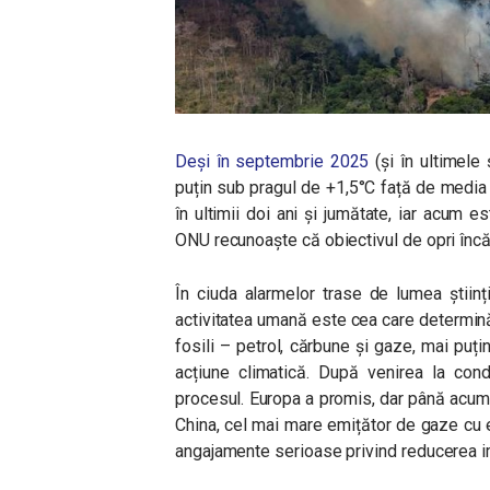
Deși în septembrie 2025
(și în ultimele
puțin sub pragul de +1,5°C față de media 
în ultimii doi ani și jumătate, iar acum 
ONU recunoaște că obiectivul de opri încă
În ciuda alarmelor trase de lumea științ
activitatea umană este cea care determină 
fosili – petrol, cărbune și gaze, mai puți
acțiune climatică. După venirea la co
procesul. Europa a promis, dar până acum n
China, cel mai mare emițător de gaze cu 
angajamente serioase privind reducerea im