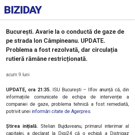
București. Avarie la o conductă de gaze de
pe strada Ion Câmpineanu. UPDATE.
Problema a fost rezolvată, dar circulația
rutieră rămâne restricționată.
acum 9 luni
UPDATE, ora 21:35.
ISU București – Ilfov anunță că, din
informațiile comunicate de echipa de intervenție a
companiei de gaze, problema tehnică a fost remediată,
potrivit unei
informări citate de Agerpres
.
Știrea inițială.
Stelian Bujduveanu, primarul interimar al
capitalei, a declarat la Digi24 că o echipă a Distrigaz