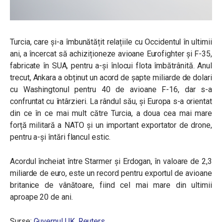
Turcia, care și-a îmbunătățit relațiile cu Occidentul în ultimii
ani, a încercat să achiziționeze avioane Eurofighter și F-35,
fabricate în SUA, pentru a-și înlocui flota îmbătrânită. Anul
trecut, Ankara a obținut un acord de șapte miliarde de dolari
cu Washingtonul pentru 40 de avioane F-16, dar s-a
confruntat cu întârzieri. La rândul său, și Europa s-a orientat
din ce în ce mai mult către Turcia, a doua cea mai mare
forță militară a NATO și un important exportator de drone,
pentru a-și întări flancul estic.
Acordul încheiat între Starmer și Erdogan, în valoare de 2,3
miliarde de euro, este un record pentru exportul de avioane
britanice de vânătoare, fiind cel mai mare din ultimii
aproape 20 de ani.
Surse:
Guvernul UK
,
Reuters