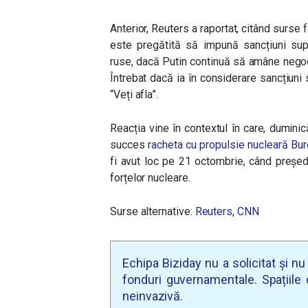
Anterior, Reuters a raportat, citând surse 
este pregătită să impună sancțiuni sup
ruse, dacă Putin continuă să amâne negoci
Întrebat dacă ia în considerare sancțiuni
“Veți afla”.
Reacția vine în contextul în care, duminic
succes
racheta cu propulsie nucleară Bu
fi avut loc pe 21 octombrie, când președ
forțelor nucleare.
Surse alternative:
Reuters
,
CNN
Echipa Biziday nu a solicitat și n
fonduri guvernamentale. Spațiile d
neinvazivă.