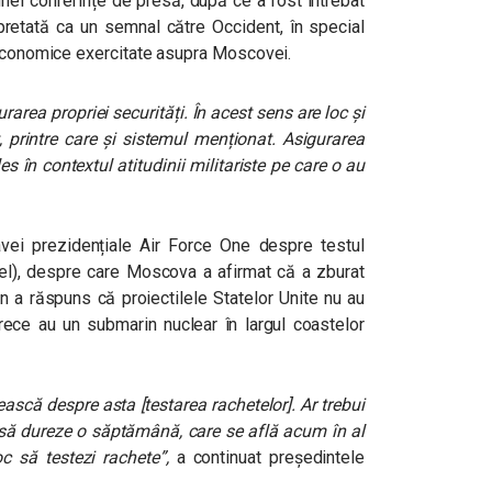
 unei conferințe de presă, după ce a fost întrebat
pretată ca un semnal către Occident, în special
 economice exercitate asupra Moscovei.
area propriei securități. În acest sens are loc și
 printre care și sistemul menționat. Asigurarea
es în contextul atitudinii militariste pe care o au
avei prezidențiale Air Force One despre testul
l), despre care Moscova a afirmat că a zburat
n a răspuns că proiectilele Statelor Unite nu au
ece au un submarin nuclear în largul coastelor
ească despre asta [testarea rachetelor]. Ar trebui
it să dureze o săptămână, care se află acum în al
oc să testezi rachete”
,
a continuat președintele