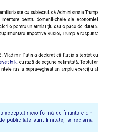
familiarizate cu subiectul, că Administrația Trump
limentare pentru domenii-cheie ale economiei
erile pentru un armistițiu sau o pace de durată.
 suplimentare împotriva Rusiei, Trump a răspuns:
ă, Vladimir Putin a declarat că Rusia a testat cu
revestnik
, cu rază de acțiune nelimitată. Testul ar
intele rus a supravegheat un amplu exercițiu al
u a acceptat nicio formă de finanțare din
e publicitate sunt limitate, iar reclama