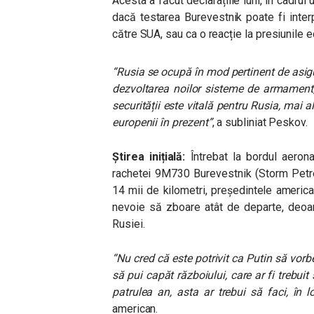
Acesta a făcut declarațiile luni, în cadrul
dacă testarea Burevestnik poate fi inter
către SUA, sau ca o reacție la presiunile
“Rusia se ocupă în mod pertinent de asigur
dezvoltarea noilor sisteme de armament,
securității este vitală pentru Rusia, mai al
europenii în prezent”
, a subliniat Peskov.
Știrea inițială:
Întrebat la bordul aeron
rachetei 9M730 Burevestnik (Storm Petre
14 mii de kilometri, președintele america
nevoie să zboare atât de departe, deoar
Rusiei.
“Nu cred că este potrivit ca Putin să vorb
să pui capăt războiului, care ar fi trebu
patrulea an, asta ar trebui să faci, în l
american.