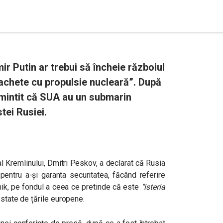
r Putin ar trebui să încheie războiul
rachete cu propulsie nucleară”. După
amintit că SUA au un submarin
tei Rusiei.
al Kremlinului, Dmitri Peskov, a declarat că Rusia
pentru a-și garanta securitatea, făcând referire
nik, pe fondul a ceea ce pretinde că este
“isteria
tate de țările europene.