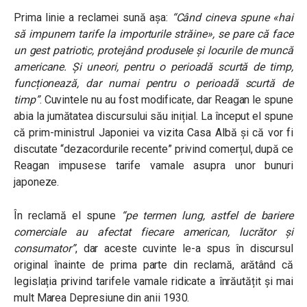
Prima linie a reclamei sună așa:
“Când cineva spune «hai
să impunem tarife la importurile străine», se pare că face
un gest patriotic, protejând produsele și locurile de muncă
americane. Și uneori, pentru o perioadă scurtă de timp,
funcționează, dar numai pentru o perioadă scurtă de
timp”
. Cuvintele nu au fost modificate, dar Reagan le spune
abia la jumătatea discursului său inițial. La început el spune
că prim-ministrul Japoniei va vizita Casa Albă și că vor fi
discutate “dezacordurile recente” privind comerțul, după ce
Reagan impusese tarife vamale asupra unor bunuri
japoneze.
În reclamă el spune
“pe termen lung, astfel de bariere
comerciale au afectat fiecare american, lucrător și
consumator”
, dar aceste cuvinte le-a spus în discursul
original înainte de prima parte din reclamă, arătând că
legislația privind tarifele vamale ridicate a înrăutățit și mai
mult Marea Depresiune din anii 1930.