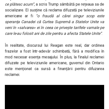
ce plătesc acum”
, a scris Trump sâmbătă pe rețeaua sa de
socializare. El susține că reclama difuzată pe televiziunile
americane ar fi
“o fraudă al cărei singur scop este
speranța Canadei că Curtea Supremă a Statelor Unite va
veni în «salvarea» ei în ceea ce privește tarifele vamale pe
care le-au folosit ani de zile pentru a afecta Statele Unite”
.
În realitate, discursul lui Reagan este real, dar ordinea
frazelor a fost într-adevăr schimbată, fără a modifica în
mod necesar esența mesajului. În plus, la finalul reclamei
difuzate pe televiziunile americane, guvernul din Ontario
este menționat ca sursă a finanțării pentru difuzarea
reclamei.