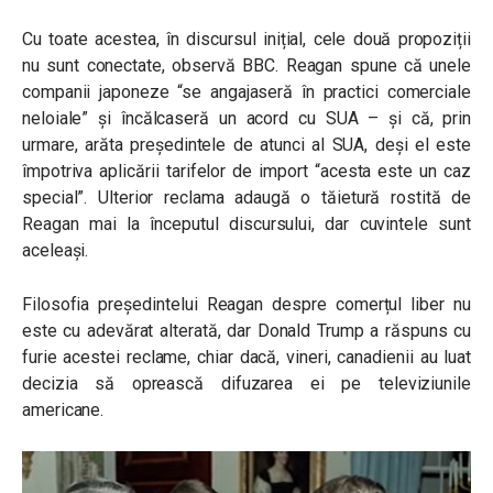
Cu toate acestea, în discursul inițial, cele două propoziții
nu sunt conectate, observă BBC. Reagan spune că unele
companii japoneze “se angajaseră în practici comerciale
neloiale” și încălcaseră un acord cu SUA – și că, prin
urmare, arăta președintele de atunci al SUA, deși el este
împotriva aplicării tarifelor de import “acesta este un caz
special”. Ulterior reclama adaugă o tăietură rostită de
Reagan mai la începutul discursului, dar cuvintele sunt
aceleași.
Filosofia președintelui Reagan despre comerțul liber nu
este cu adevărat alterată, dar Donald Trump a răspuns cu
furie acestei reclame, chiar dacă, vineri, canadienii au luat
decizia să oprească difuzarea ei pe televiziunile
americane.