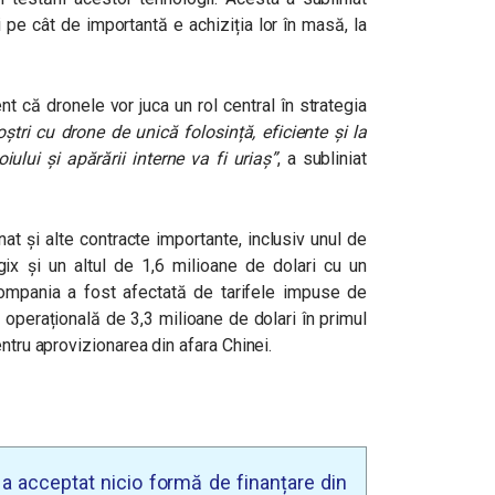
 pe cât de importantă e achiziția lor în masă, la
t că dronele vor juca un rol central în strategia
tri cu drone de unică folosință, eficiente și la
ului și apărării interne va fi uriaș”
, a subliniat
at și alte contracte importante, inclusiv unul de
gix și un altul de 1,6 milioane de dolari cu un
ompania a fost afectată de tarifele impuse de
 operațională de 3,3 milioane de dolari în primul
ntru aprovizionarea din afara Chinei.
u a acceptat nicio formă de finanțare din