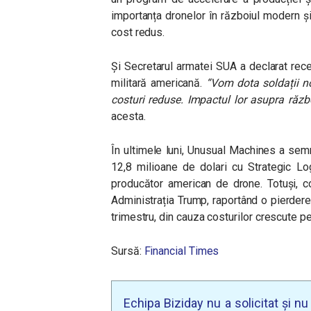
importanța dronelor în războiul modern și
cost redus.
Și Secretarul armatei SUA a declarat recen
militară americană.
“
Vom dota soldații noș
costuri reduse. Impactul lor asupra război
acesta.
În ultimele luni, Unusual Machines a semn
12,8 milioane de dolari cu Strategic Lo
producător american de drone. Totuși, c
Administrația Trump, raportând o pierdere
trimestru, din cauza costurilor crescute pe
Sursă:
Financial Times
Echipa Biziday nu a solicitat și n