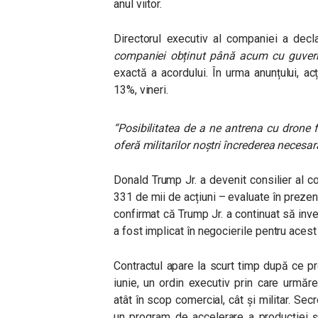
anul viitor.
Directorul executiv al companiei a decl
companiei obținut până acum cu guver
exactă a acordului. În urma anunțului, a
13%, vineri.
“Posibilitatea de a ne antrena cu drone fia
oferă militarilor noștri încrederea necesar
Donald Trump Jr. a devenit consilier al 
331 de mii de acțiuni – evaluate în prezen
confirmat că Trump Jr. a continuat să inv
a fost implicat în negocierile pentru acest
Contractul apare la scurt timp după ce 
iunie, un ordin executiv prin care urmăr
atât în scop comercial, cât și militar. Sec
un program de accelerare a producției și