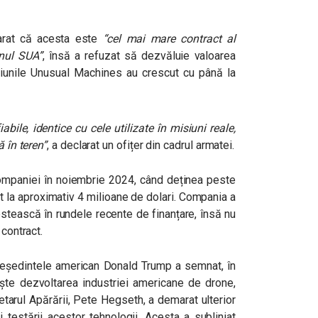
arat că acesta este
“cel mai mare contract al
nul SUA”
, însă a refuzat să dezvăluie valoarea
cțiunile Unusual Machines au crescut cu până la
bile, identice cu cele utilizate în misiuni reale,
ă în teren”
, a declarat un ofițer din cadrul armatei.
companiei în noiembrie 2024, când deținea peste
t la aproximativ 4 milioane de dolari. Compania a
estească în rundele recente de finanțare, însă nu
 contract.
președintele american Donald Trump a semnat, în
ește dezvoltarea industriei americane de drone,
retarul Apărării, Pete Hegseth, a demarat ulterior
 testării acestor tehnologii. Acesta a subliniat