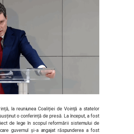
rință, la reuniunea Coaliției de Voință a statelor
a susținut o conferință de presă.
La început, a fost
iect de lege în scopul reformării sistemului de
 care guvernul și-a angajat răspunderea a fost