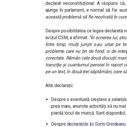
declarat neconstituțional. A răspuns că
ajunge în parlament, e normal să fie sus
această problemă să fie rezolvată în curs
Despre posibilitatea ca legea declarată ne
avizul CSM, a afirmat:
“În scrierea lui, ști
Între timp, mulți juriști s-au uitat pe t
probleme care nu țin de fond, ci de interp
corectate. Rămân cele două discuții mari
tranziție și cuantumul pensiei în raport c
pe un text, în două-trei săptămâni, care 
Alte declarații:
Despre o eventuală creștere a salariulu
prea mare, anumite activități să nu mai
piardă locul de muncă. Sunt disponibil,
Despre
declarațiile lui Sorin Grindeanu