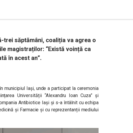
-trei săptămâni, coaliția va agrea o
ile magistraților: “Există voință ca
tă în acest an”.
n municipiul Iași, unde a participat la ceremonia
nțarea Universității “Alexandru Ioan Cuza” și
compania Antibiotice Iași și s-a întâlnit cu echipa
dicină și Farmacie și cu reprezentanții mediului