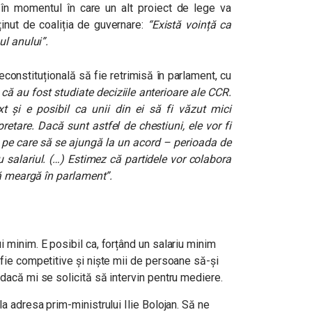
, în momentul în care un alt proiect de lege va
ținut de coaliția de guvernare:
“Există voință ca
ul anului”.
constituțională să fie retrimisă în parlament, cu
u că au fost studiate deciziile anterioare ale CCR.
ext și e posibil ca unii din ei să fi văzut mici
retare. Dacă sunt astfel de chestiuni, ele vor fi
 pe care să se ajungă la un acord – perioada de
u salariul. (…) Estimez că partidele vor colabora
să meargă în parlament”.
i minim. E posibil ca, forțând un salariu minim
 fie competitive și niște mii de persoane să-și
 dacă mi se solicită să intervin pentru mediere.
la adresa prim-ministrului Ilie Bolojan. Să ne