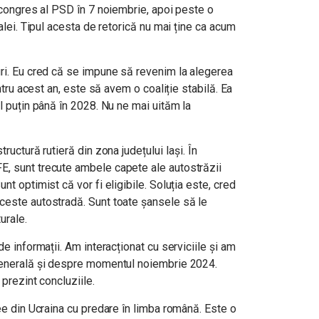
n congres al PSD în 7 noiembrie, apoi peste o
talei. Tipul acesta de retorică nu mai ține ca acum
uri. Eu cred că se impune să revenim la alegerea
entru acest an, este să avem o coaliție stabilă. Ea
el puțin până în 2028. Nu ne mai uităm la
ructură rutieră din zona județului Iași. În
E, sunt trecute ambele capete ale autostrăzii
nt optimist că vor fi eligibile. Soluția este, cred
ceste autostradă. Sunt toate șansele să le
urale.
de informații. Am interacționat cu serviciile și am
 generală și despre momentul noiembrie 2024.
 prezint concluziile.
cee din Ucraina cu predare în limba română. Este o