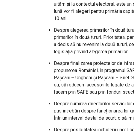
uităm și la contextul electoral, este u
lună vor fi alegeri pentru primăria capi
10 ani.
Despre alegerea primarilor în două tur
primarilor în două tururi. Prioritatea, p
a decis să nu revenim la două tururi, c
legislația privind alegerea primarilor.
Despre finalizarea proiectelor de infrast
propunerea României, în programul SAF
Pașcani – Ungheni și Pașcani – Siret. Su
eu, să reducem accesoriile legate de a
facem prin SAFE sau prin fonduri struct
Despre numirea directorilor serviciilor 
pus întrebări despre funcționarea lor
Într-un interval destul de scurt, o să-mi
Despre posibilitatea închiderii unor li