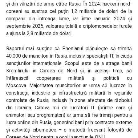
și din vânzări de arme către Rusia. În 2024, hackerii nord-
coreeni au sustras cel puțin 1,2 miliarde de dolari de la
companii din întreaga lume, iar între ianuarie 2024 și
septembrie 2025, valoarea totală a criptomonedelor furate
a ajuns la 2,8 miliarde de dolari.
Raportul mai susține că Phenianul plănuiește să trimită
40.000 de muncitori în Rusia, inclusiv specialiști IT, în ciuda
sancțiunilor internaționale. Scopul este de a atrage banii
Kremlinului în Coreea de Nord și, în același timp, să
întărească cooperarea militară și politică cu
Moscova. Majoritatea muncitorilor ar urma să lucreze în
construcții, industrie și infrastructură militară în regiunile
controlate de Rusia, inclusiv în zone afectate de războiul
din Ucraina. Câteva mii de lucrători IT (printre care și
animatori sau programatori) ar urma să fie trimiși pentru a
lucra online din Rusia, generând bani prin contracte externe
și activități cibernetice – o metodă frecvent folosită de
Coreea de Nord pentru a ocoli sancțiunile ONU.