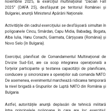
noiembrie 2025, la exercițiul multinațional “Dacian Fall
2025” (DAFA 25), desfășurat pe teritoriul României și
Bulgariei, anunță Ministerul Apărării Naționale.
Activitățile din cadrul exercițiului se desfășoară simultan în
poligoanele Cincu, Smârdan, Capu Midia, Babadag, Bogata,
Alba Iulia, Hanu Conachi, Giarmata, Cârțișoara (România) și
Novo Selo (în Bulgaria).
Exercițiul, planificat de Comandamentul Multinațional de
Divizie Sud-Est, are ca scop integrarea operațională a
forțelor participante și testarea capacității de planificare,
conducere și sincronizare a operațiilor sub comanda NATO.
De asemenea, evenimentul marchează ridicarea temporară
la nivel brigadă a Grupurilor de Luptă NATO din România și
Bulgaria.
Astfel, autoritățile anunță deplasări de tehnică militară
între principalele poligoane în care are loc exercițiul.