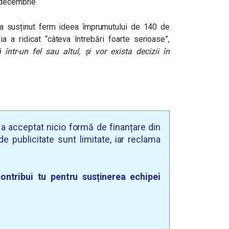
 decembrie.
 a susținut ferm ideea împrumutului de 140 de
a a ridicat “câteva întrebări foarte serioase”,
 într-un fel sau altul, și vor exista decizii în
u a acceptat nicio formă de finanțare din
e publicitate sunt limitate, iar reclama
ontribui tu pentru susținerea echipei