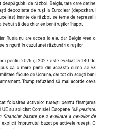
t despăgubiri de război. Belgia, țara care deține
ti depozitate de ruși la Euroclear (depozitarul
ruxelles) înainte de război, se teme de represalii
va trebui să dea chiar ea banii rușilor înapoi.
r Rusia nu are acces la ele, dar Belgia vrea o
se singură în cazul unei răzbunări a rușilor.
ainei pentru 2026 și 2027 este evaluat la 140 de
 spus că o mare parte din această sumă se va
 militare făcute de Ucraina, dar tot din acești bani
 de armament, Trump refuzând să mai acorde ceva
at folosirea activelor rusești pentru finanțarea
țări UE au solicitat Comisiei Europene
“să prezinte,
in financiar bazate pe o evaluare a nevoilor de
e explicit împrumutul bazat pe activele rusești. O