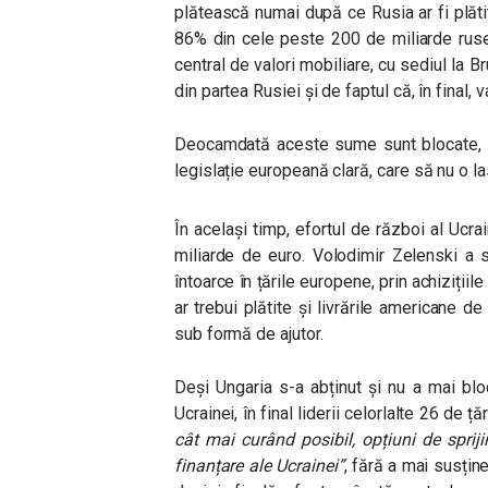
plătească numai după ce Rusia ar fi plăti
86% din cele peste 200 de miliarde ruseș
central de valori mobiliare, cu sediul la B
din partea Rusiei și de faptul că, în final, 
Deocamdată aceste sume sunt blocate, ia
legislație europeană clară, care să nu o la
În același timp, efortul de război al Ucr
miliarde de euro. Volodimir Zelenski a
întoarce în țările europene, prin achizițiile
ar trebui plătite și livrările americane
sub formă de ajutor.
Deși Ungaria s-a abținut și nu a mai bloc
Ucrainei, în final liderii celorlalte 26 de 
cât mai curând posibil, opțiuni de sprij
finanțare ale Ucrainei”
, fără a mai susțin