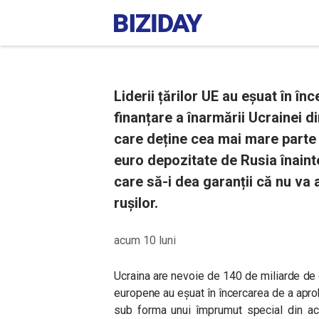
Liderii țărilor UE au eșuat în în
finanțare a înarmării Ucrainei d
care deține cea mai mare parte 
euro depozitate de Rusia înainte
care să-i dea garanții că nu va 
rușilor.
acum 10 luni
Ucraina are nevoie de 140 de miliarde de eu
europene au eșuat în încercarea de a aproba
sub forma unui împrumut special din act