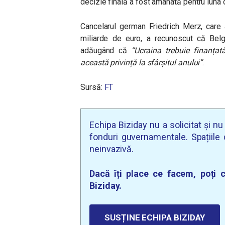
decizie finală a fost amânată pentru luna
Cancelarul german Friedrich Merz, care
miliarde de euro, a recunoscut că Belgi
adăugând că
“Ucraina trebuie finanțată
această privință la sfârșitul anului”
.
Sursă:
FT
Echipa Biziday nu a solicitat și n
fonduri guvernamentale. Spațiile d
neinvazivă.
Dacă îți place ce facem, poți c
Biziday.
SUSȚINE ECHIPA BIZIDAY