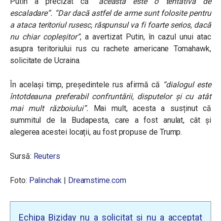
Putin a precizat că
“aceasta este o tentativă de
escaladare”.
“Dar dacă astfel de arme sunt folosite pentru
a ataca teritoriul rusesc, răspunsul va fi foarte serios, dacă
nu chiar copleșitor”
, a avertizat Putin, în cazul unui atac
asupra teritoriului rus cu rachete americane Tomahawk,
solicitate de Ucraina.
În același timp, președintele rus afirmă că
“dialogul este
întotdeauna preferabil confruntării, disputelor și cu atât
mai mult războiului”.
Mai mult, acesta a susținut că
summitul de la Budapesta, care a fost anulat, cât și
alegerea acestei locații, au fost propuse de Trump.
Sursă:
Reuters
Foto:
Palinchak
|
Dreamstime.com
Echipa Biziday nu a solicitat și nu a acceptat