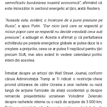
semnificativ bunăstarea noastră economică”
, afirmând că
este încrezător în sectorul energetic al țării, arată Reuters.
“Aceasta este, evident, o încercare de a pune presiune pe
Rusia”
, a spus Putin.
“Dar nicio țară care se respectă şi
niciun popor care se respectă nu decide vreodată ceva sub
presiune”
, a adăugat el. Acesta a afirmat și că perturbarea
echilibrului pe piețele energetice globale ar putea duce la o
creștere a prețurilor, ceea ce ar putea fi neplăcut pentru țări
precum SUA, mai ales având în vedere calendarul politic
intern din acestea.
Întrebat despre un articol din Wall Street Journal, conform
căruia Administrația Trump ar fi ridicat o restricție-cheie
privind utilizarea de către Ucraina a unor rachete cu rază
lungă de acțiune furnizate de aliații occidentali și despre
remarcile președintelui ucrainean Volodimir Zelenski
despre rachetele interne cu o rază de acţiune de 3.000 km,