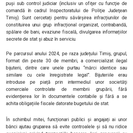
puși sub control judiciar (inclusiv
un ofiţer cu funcţie de
comandă în cadrul Inspectoratului de Poliţie Judeţean
Timiş)
. Sunt cercetați pentru săvârșirea infracțiunilor de
constituirea unui grup infracțional organizat, contrabandă,
spălare de bani, evaziune fiscală, divulgarea informațiilor
secrete de stat și abuz în serviciu.
Pe parcursul anului 2024, pe raza județului Timiș, grupul,
format din peste 30 de membri, a comercializat ilegal
bijuterii, dintre care unele purtau “mărci identice sau
similare cu cele înregistrate legal”. Bijuteriile erau
introduse pe piață prin intermediul unor societăţi
comerciale controlate de membrii grupării, fără
evidențierea lor în documentele contabile și fără a se
achita obligațiile fiscale datorate bugetului de stat.
În schimbul mitei, funcționari publici și angajați ai unor
bănci ajutau gruparea să evite controalele și să nu ridice