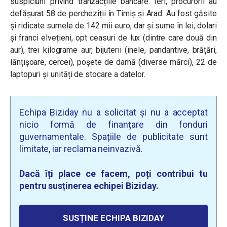
suspiciuni privind tranzacțiile bancare. Ieri, procurorii au
defășurat 58 de percheziții în Timiş şi Arad. Au fost găsite
și ridicate sumele de 142 mii euro, dar și sume în lei, dolari
și franci elvețieni, opt ceasuri de lux (dintre care două din
aur), trei kilograme aur, bijuterii (inele, pandantive, brățări,
lănțișoare, cercei), poșete de damă (diverse mărci), 22 de
laptopuri și unități de stocare a datelor.
Echipa Biziday nu a solicitat și nu a acceptat
nicio formă de finanțare din fonduri
guvernamentale. Spațiile de publicitate sunt
limitate, iar reclama neinvazivă.
Dacă îți place ce facem, poți contribui tu
pentru susținerea echipei Biziday.
SUSȚINE ECHIPA BIZIDAY