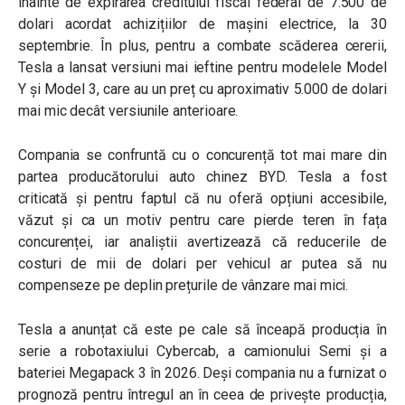
înainte de expirarea creditului fiscal federal de 7.500 de
dolari acordat achizițiilor de mașini electrice, la 30
septembrie. În plus, pentru a combate scăderea cererii,
Tesla a lansat versiuni mai ieftine pentru modelele Model
Y și Model 3, care au un preț cu aproximativ 5.000 de dolari
mai mic decât versiunile anterioare.
Compania se confruntă cu o concurență tot mai mare din
partea producătorului auto chinez BYD. Tesla a fost
criticată și pentru faptul că nu oferă opțiuni accesibile,
văzut și ca un motiv pentru care pierde teren în fața
concurenței, iar analiștii avertizează că reducerile de
costuri de mii de dolari per vehicul ar putea să nu
compenseze pe deplin prețurile de vânzare mai mici.
Tesla a anunțat că este pe cale să înceapă producția în
serie a robotaxiului Cybercab, a camionului Semi și a
bateriei Megapack 3 în 2026. Deși compania nu a furnizat o
prognoză pentru întregul an în ceea de privește producția,