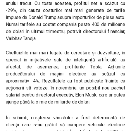
anului trecut. Cu toate acestea, profitul net a scăzut cu
-29%, din cauza costurilor mai mari generate de tarife
impuse de Donald Trump asupra importurilor de piese auto.
Numai tarifele au costat compania peste 400 de milioane
de dolari în ultimul trimestru, potrivit directorului financiar,
Vaibhav Taneja.
Cheltuielile mai mari legate de cercetare și dezvoltare, în
special în inițiativele sale de inteligență artificială, au
afectat, de asemenea, profiturile Tesla. Acțiunile
producătorului de mașini electrice au scăzut cu
aproximativ -4%. Rezultatele au fost publicate înainte ca
acționarii să voteze, în noiembrie, un posibil nou pachet
salarial pentru directorul executiv, Elon Musk, care ar putea
ajunge până la o mie de miliarde de dolari.
În schimb, creşterea vânzărilor a fost determinată de
clienţii care s-au grăbit să cumpere vehicule electrice