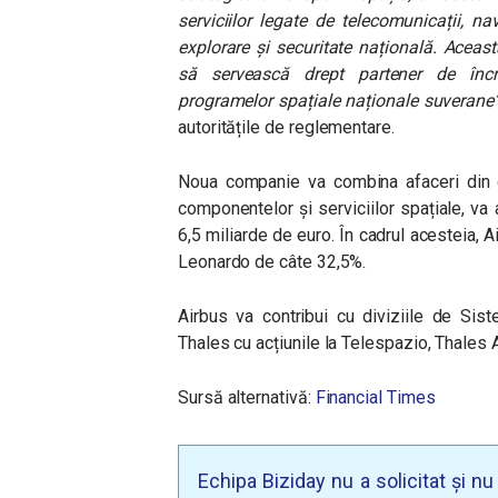
serviciilor legate de telecomunicații, na
explorare și securitate națională. Acea
să servească drept partener de încr
programelor spațiale naționale suverane
autoritățile de reglementare.
Noua companie va combina afaceri din do
componentelor și serviciilor spațiale, va
6,5 miliarde de euro. În cadrul acesteia, A
Leonardo de câte 32,5%.
Airbus va contribui cu diviziile de Sist
Thales cu acțiunile la Telespazio, Thales
Sursă alternativă:
Financial Times
Echipa Biziday nu a solicitat și n