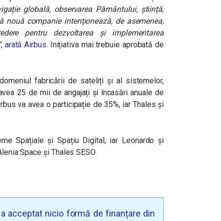
vigație globală, observarea Pământului, știință,
stă nouă companie intenționează, de asemenea,
edere pentru dezvoltarea și implementarea
”
,
arată Airbus
. Inițiativa mai trebuie aprobată de
meniul fabricării de sateliți și al sistemelor,
 avea 25 de mii de angajați și încasări anuale de
irbus va avea o participație de 35%, iar Thales și
eme Spațiale și Spațiu Digital, iar Leonardo și
 Alenia Space și Thales SESO.
u a acceptat nicio formă de finanțare din