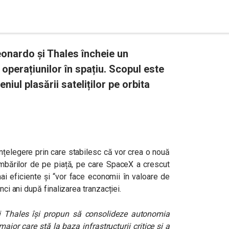
onardo și Thales încheie un
perațiunilor în spațiu. Scopul este
ul plasării sateliților pe orbita
țelegere prin care stabilesc că vor crea o nouă
imbărilor de pe piață, pe care SpaceX a crescut
mai eficiente și “vor face economii în valoare de
nci ani după finalizarea tranzacției.
 și Thales își propun să consolideze autonomia
ajor care stă la baza infrastructurii critice și a