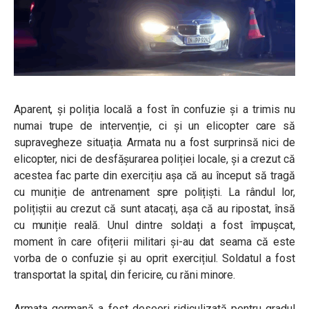
Aparent, și poliția locală a fost în confuzie și a trimis nu
numai trupe de intervenție, ci și un elicopter care să
supravegheze situația. Armata nu a fost surprinsă nici de
elicopter, nici de desfășurarea poliției locale, și a crezut că
acestea fac parte din exercițiu așa că au început să tragă
cu muniție de antrenament spre polițiști. La rândul lor,
polițiștii au crezut că sunt atacați, așa că au ripostat, însă
cu muniție reală. Unul dintre soldați a fost împușcat,
moment în care ofițerii militari și-au dat seama că este
vorba de o confuzie și au oprit exercițiul.
Soldatul a fost
transportat la spital, din fericire, cu răni minore.
Armata germană a fost deseori ridiculizată pentru gradul