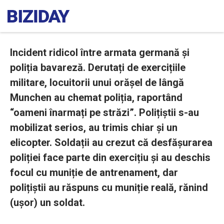
Incident ridicol între armata germană și
poliția bavareză. Derutați de exercițiile
militare, locuitorii unui orășel de lângă
Munchen au chemat poliția, raportând
“oameni înarmați pe străzi”. Polițiștii s-au
mobilizat serios, au trimis chiar și un
elicopter. Soldații au crezut că desfășurarea
poliției face parte din exercițiu și au deschis
focul cu muniție de antrenament, dar
polițiștii au răspuns cu muniție reală, rănind
(ușor) un soldat.