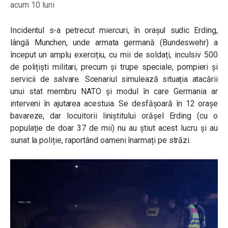
acum 10 luni
Incidentul s-a petrecut miercuri, în orașul sudic Erding,
lângă Munchen, unde armata germană (Bundeswehr) a
început un amplu exercițiu, cu mii de soldați, inculsiv 500
de polițiști militari, precum și trupe speciale, pompieri și
servicii de salvare. Scenariul simulează situația atacării
unui stat membru NATO și modul în care Germania ar
interveni în ajutarea acestuia. Se desfășoară în 12 orașe
bavareze, dar locuitorii liniștitului orășel Erding (cu o
populație de doar 37 de mii) nu au știut acest lucru și au
sunat la poliție, raportând oameni înarmați pe străzi.