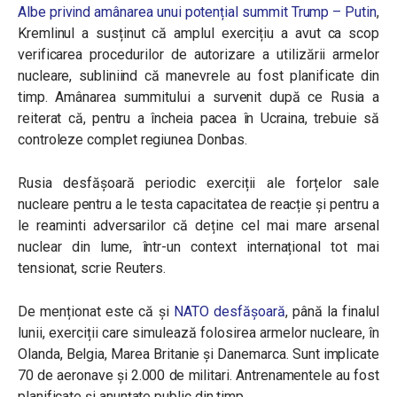
Albe privind amânarea unui potențial summit Trump – Putin
,
Kremlinul a susținut că amplul exercițiu a avut ca scop
verificarea procedurilor de autorizare a utilizării armelor
nucleare, subliniind că manevrele au fost planificate din
timp. Amânarea summitului a survenit după ce Rusia a
reiterat că, pentru a încheia pacea în Ucraina, trebuie să
controleze complet regiunea Donbas.
Rusia desfășoară periodic exerciții ale forțelor sale
nucleare pentru a le testa capacitatea de reacție și pentru a
le reaminti adversarilor că deține cel mai mare arsenal
nuclear din lume, într-un context internațional tot mai
tensionat, scrie Reuters.
De menționat este că și
NATO desfășoară
, până la finalul
lunii, exerciții care simulează folosirea armelor nucleare, în
Olanda, Belgia, Marea Britanie și Danemarca. Sunt implicate
70 de aeronave și 2.000 de militari. Antrenamentele au fost
planificate și anunțate public din timp.