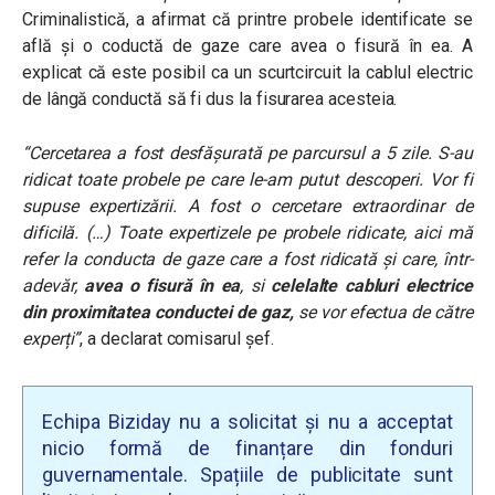
Criminalistică, a afirmat că printre probele identificate se
află și o coductă de gaze care avea o fisură în ea. A
explicat că este posibil ca un scurtcircuit la cablul electric
de lângă conductă să fi dus la fisurarea acesteia.
“Cercetarea a fost desfășurată pe parcursul a 5 zile. S-au
ridicat toate probele pe care le-am putut descoperi. Vor fi
supuse expertizării. A fost o cercetare extraordinar de
dificilă. (…) Toate expertizele pe probele ridicate, aici mă
refer la conducta de gaze care a fost ridicată și care, într-
adevăr,
avea o fisură în ea
, si
celelalte cabluri electrice
din proximitatea conductei de gaz,
se vor efectua de către
experți”
, a declarat comisarul șef.
Echipa Biziday nu a solicitat și nu a acceptat
nicio formă de finanțare din fonduri
guvernamentale. Spațiile de publicitate sunt