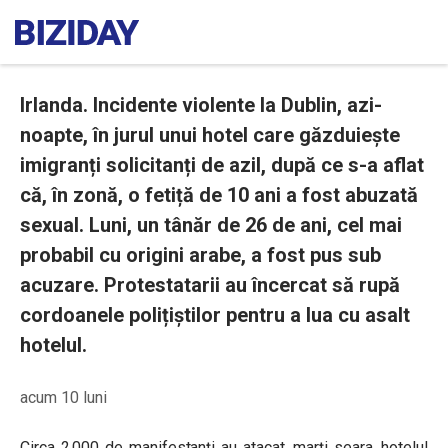
Irlanda. Incidente violente la Dublin, azi-
noapte, în jurul unui hotel care găzduiește
imigranți solicitanți de azil, după ce s-a aflat
că, în zonă, o fetiță de 10 ani a fost abuzată
sexual. Luni, un tânăr de 26 de ani, cel mai
probabil cu origini arabe, a fost pus sub
acuzare. Protestatarii au încercat să rupă
cordoanele polițiștilor pentru a lua cu asalt
hotelul.
acum 10 luni
Circa 2.000 de manifestanți au atacat, marți seara, hotelul