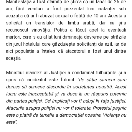
Manifestația a fost stârnită de știrea că un tânăr de 26 de
ani, fără venituri, a fost prezentat luni instanței sub
acuzația că ar fi abuzat sexual o fetiță de 10 ani. Acesta a
solicitat un translator de limba arabă, dar nu și-a
recunoscut vinovăția. Poliția a făcut apel la eventuali
martori, care s-au aflat luni dimineața devreme pe străzile
din jurul hotelului care găzduiește solicitanți de azil, iar de
aici populația a înțeles că atacatorul a fost unul dintre
aceștia.
Ministrul irlandez al Justiției a condamnat tulburările și a
spus că incidentul este folosit
“de către oameni care
doresc să semene discordie în societatea noastră. Acest
lucru este inacceptabil și va duce la un răspuns puternic
din partea poliției. Cei implicați vor fi aduși în fața justiției.
Atacurile asupra poliției nu vor fi tolerate. Protestul pașnic
este o piatră de temelie a democrației noastre. Violența nu
este”
.