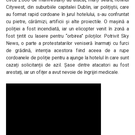
Citywest, din suburbiile capitalei Dublin, iar polițiștii, care
au format rapid cordoane în jurul hotelului, s-au confruntat
cu pietre, cărămizi, artificii și alte proiectile. O mașină a
poliției a fost incendiată, iar un elicopter venit în zonă a
fost țintit cu lasere pentru “orbirea” piloților. Potrivit Sky
News, o parte a protestatarilor veniseră înarmați cu furci
de grădină, intenția acestora fiind aceea de a rupe
cordoanele de poliție pentru a ajunge la hotelul în care sunt
cazați solicitanții de azil. Șase dintre atacatori au fost
arestați, iar un ofițer a avut nevoie de îngrijiri medicale.