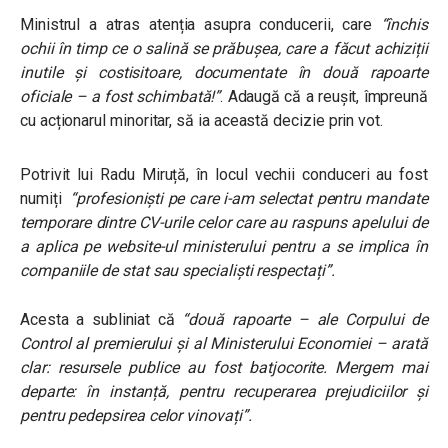
Ministrul a atras atenția asupra conducerii, care
“închis
ochii în timp ce o salină se prăbușea, care a făcut achiziții
inutile și costisitoare, documentate în două rapoarte
oficiale – a fost schimbată!”
. Adaugă că a reușit, împreună
cu acționarul minoritar, să ia această decizie prin vot.
Potrivit lui Radu Miruță, în locul vechii conduceri au fost
numiți
“profesioniști pe care i-am selectat pentru mandate
temporare dintre CV-urile celor care au raspuns apelului de
a aplica pe website-ul ministerului pentru a se implica în
companiile de stat sau specialiști respectați”.
Acesta a subliniat că
“două rapoarte – ale Corpului de
Control al premierului și al Ministerului Economiei – arată
clar: resursele publice au fost batjocorite. Mergem mai
departe: în instanță, pentru recuperarea prejudiciilor şi
pentru pedepsirea celor vinovați”.