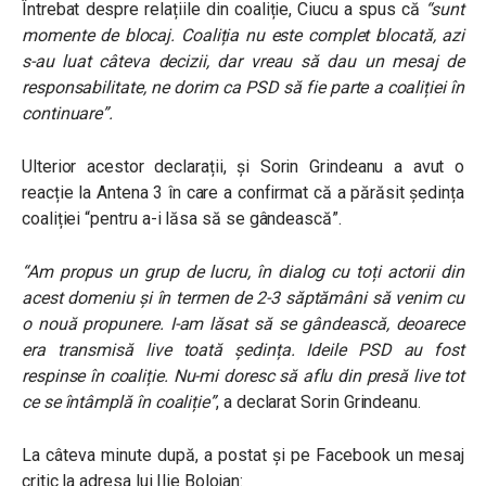
Întrebat despre relațiile din coaliție, Ciucu a spus că
“sunt
momente de blocaj. Coaliția nu este complet blocată, azi
s-au luat câteva decizii, dar vreau să dau un mesaj de
responsabilitate, ne dorim ca PSD să fie parte a coaliției în
continuare”.
Ulterior acestor declarații, și Sorin Grindeanu a avut o
reacție la Antena 3 în care a confirmat că a părăsit ședința
coaliției “pentru a-i lăsa să se gândească”.
“Am propus un grup de lucru, în dialog cu toți actorii din
acest domeniu și în termen de 2-3 săptămâni să venim cu
o nouă propunere.
I-am lăsat să se gândească, deoarece
era transmisă live toată ședința. Ideile PSD au fost
respinse în coaliție. Nu-mi doresc să aflu din presă live tot
ce se întâmplă în coaliție”
, a declarat Sorin Grindeanu.
La câteva minute după, a postat și pe Facebook un mesaj
critic la adresa lui Ilie Bolojan: