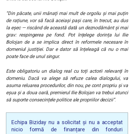
“Din păcate, unii mânați mai mult de orgoliu și mai puțin
de rațiune, vor să facă aceiași pași care, în trecut, au dus
la eșec — riscând de această dată un deznodământ și mai
grav: respingerea pe
fond. Pot înțelege dorința lui Ilie
Bolojan de a se implica direct în reformele necesare în
domeniul justiției. Dar e dator să înțeleagă că nu o mai
poate face de unul singur.
Este obligatoriu un dialog real cu toți actorii relevanți în
domeniu. Dacă va alege să refuze calea dialogului, va
asuma reluarea procedurilor, din nou, pe cont propriu și va
eșua și a doua oară, premierul Ilie Bolojan va trebui atunci
să suporte consecințele politice ale propriilor decizii”
.
Echipa Biziday nu a solicitat și nu a acceptat
nicio formă de finanțare din fonduri