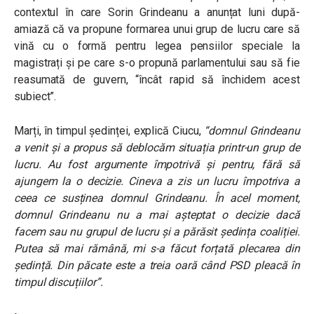
contextul în care Sorin Grindeanu a anunțat luni după-
amiază că va propune formarea unui grup de lucru care să
vină cu o formă pentru legea pensiilor speciale la
magistrați și pe care s-o propună parlamentului sau să fie
reasumată de guvern, “încât rapid să închidem acest
subiect”.
Marți, în timpul ședinței, explică Ciucu,
“domnul Grindeanu
a venit și a propus să deblocăm situația printr-un grup de
lucru. Au fost argumente împotrivă și pentru, fără să
ajungem la o decizie. Cineva a zis un lucru împotriva a
ceea ce susținea domnul Grindeanu. În acel moment,
domnul Grindeanu nu a mai așteptat o decizie dacă
facem sau nu grupul de lucru și a părăsit ședința coaliției.
Putea să mai rămână, mi s-a făcut forțată plecarea din
ședință. Din păcate este a treia oară când PSD pleacă în
timpul discuțiilor”.