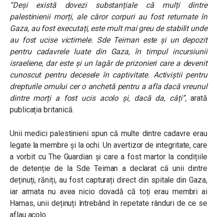
“Deși există dovezi substanțiale că mulți dintre
palestinienii morți, ale căror corpuri au fost returnate în
Gaza, au fost executați, este mult mai greu de stabilit unde
au fost ucise victimele. Sde Teiman este și un depozit
pentru cadavrele luate din Gaza, în timpul incursiunii
israeliene, dar este și un lagăr de prizonieri care a devenit
cunoscut pentru decesele în captivitate. Activiștii pentru
drepturile omului cer o anchetă pentru a afla dacă vreunul
dintre morți a fost ucis acolo și, dacă da, câți”,
arată
publicația britanică.
Unii medici palestinieni spun că multe dintre cadavre erau
legate la membre și la ochi. Un avertizor de integritate, care
a vorbit cu The Guardian și care a fost martor la condițiile
de detenție de la Sde Teiman a declarat că unii dintre
deținuți, răniți, au fost capturați direct din spitale din Gaza,
iar armata nu avea nicio dovadă că toți erau membri ai
Hamas, unii deținuți întrebând în repetate rânduri de ce se
aflau acolo.