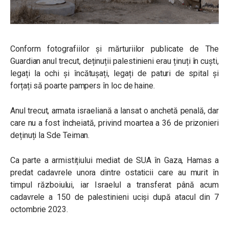
Conform fotografiilor și mărturiilor publicate de The
Guardian anul trecut, deținuții palestinieni erau ținuți în cuști,
legați la ochi și încătușați, legați de paturi de spital și
forțați să poarte pampers în loc de haine.
Anul trecut, armata israeliană a lansat o anchetă penală, dar
care nu a fost încheiată, privind moartea a 36 de prizonieri
deținuți la Sde Teiman.
Ca parte a armistițiului mediat de SUA în Gaza, Hamas a
predat cadavrele unora dintre ostaticii care au murit în
timpul războiului, iar Israelul a transferat până acum
cadavrele a 150 de palestinieni uciși după atacul din 7
octombrie 2023.