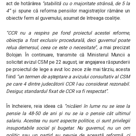
act de hotărârea
“stabilită cu o majoritate strânsă, de 5 la
4”
și spune că reforma pensiilor magistraților rămâne un
obiectiv ferm al guvernului, asumat de întreaga coaliție.
“CCR nu a respins pe fond proiectul acestei reforme,
obiecția a fost exclusiv procedurală, deci guvernul poate
relua demersul, ceea ce este o necesitate”, a
mai precizat
Bolojan. În continuare, transmite că Ministerul Muncii a
solicitat avizul CSM pe 22 august, iar angajarea răspunderii
pe proiectul de lege a avut loc zece zile mai târziu, acesta
fiind
“un termen de așteptare a avizului consultativ al CSM
pe care 4 dintre judecătorii CCR l-au considerat rezonabil.
Desigur, standardul fixat de CCR va fi respectat”.
În încheiere, reia ideea că
“nicăieri în lume nu se iese la
pensie la 48-50 de ani și nu se ia o pensie cât ultimul
salariu. Acestea nu sunt aspecte politice, ci sunt privilegii
insuportabile social și bugetar. Nu guvernul, nu un om
politic sau un partid au nevoie de această reformă, ci