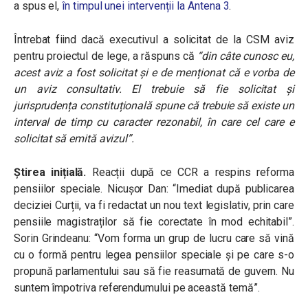
a spus el,
în timpul unei intervenții la Antena 3
.
Întrebat fiind dacă executivul a solicitat de la CSM aviz
pentru proiectul de lege, a răspuns că
“din câte cunosc eu,
acest aviz a fost solicitat și e de menționat că e vorba de
un aviz consultativ. El trebuie să fie solicitat și
jurisprudența constituțională spune că trebuie să existe un
interval de timp cu caracter rezonabil, în care cel care e
solicitat să emită avizul”.
Știrea inițială.
Reacții după ce CCR a respins reforma
pensiilor speciale. Nicușor Dan: “Imediat după publicarea
deciziei Curții, va fi redactat un nou text legislativ, prin care
pensiile magistraților să fie corectate în mod echitabil”.
Sorin Grindeanu: “Vom forma un grup de lucru care să vină
cu o formă pentru legea pensiilor speciale și pe care s-o
propună parlamentului sau să fie reasumată de guvern. Nu
suntem împotriva referendumului pe această temă”.