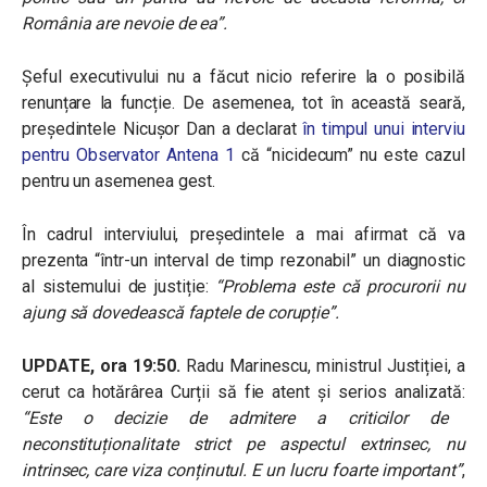
România are nevoie de ea”.
Șeful executivului nu a făcut nicio referire la o posibilă
renunțare la funcție. De asemenea, tot în această seară,
președintele Nicușor Dan a declarat
în timpul unui interviu
pentru Observator Antena 1
că “nicidecum” nu este cazul
pentru un asemenea gest.
În cadrul interviului, președintele a mai afirmat că va
prezenta “într-un interval de timp rezonabil” un diagnostic
al sistemului de justiție:
“Problema este că procurorii nu
ajung să dovedească faptele de corupție”.
UPDATE, ora 19:50.
Radu Marinescu, ministrul Justiției, a
cerut ca hotărârea Curții să fie atent și serios analizată:
“Este o decizie de admitere a criticilor de
neconstituționalitate strict pe aspectul extrinsec, nu
intrinsec, care viza conținutul. E un lucru foarte important”
,