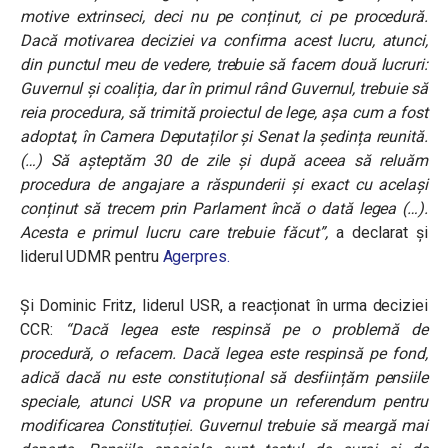
motive extrinseci, deci nu pe conținut, ci pe procedură.
Dacă motivarea deciziei va confirma acest lucru, atunci,
din punctul meu de vedere, trebuie să facem două lucruri:
Guvernul și coaliția, dar în primul rând Guvernul, trebuie să
reia procedura, să trimită proiectul de lege, așa cum a fost
adoptat, în Camera Deputaților și Senat la ședința reunită.
(…) Să așteptăm 30 de zile și după aceea să reluăm
procedura de angajare a răspunderii și exact cu același
conținut să trecem prin Parlament încă o dată legea (…).
Acesta e primul lucru care trebuie făcut”,
a declarat și
liderul UDMR pentru
Agerpres.
Și Dominic Fritz, liderul USR, a reacționat în urma deciziei
CCR:
“Dacă legea este respinsă pe o problemă de
procedură, o refacem. Dacă legea este respinsă pe fond,
adică dacă nu este constituțional să desființăm pensiile
speciale, atunci USR va propune un referendum pentru
modificarea Constituției. Guvernul trebuie să meargă mai