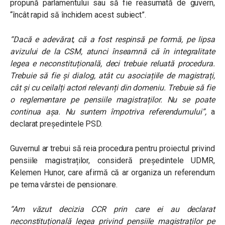
propună parlamentului sau să fie reasumată de guvern,
“încât rapid să închidem acest subiect”.
“Dacă e adevărat, că a fost respinsă pe formă, pe lipsa
avizului de la CSM, atunci înseamnă că în integralitate
legea e neconstituțională, deci trebuie reluată procedura.
Trebuie să fie și dialog, atât cu asociațiile de magistrați,
cât și cu ceilalți actori relevanți din domeniu. Trebuie să fie
o reglementare pe pensiile magistraților. Nu se poate
continua așa. Nu suntem împotriva referendumului”,
a
declarat președintele PSD.
Guvernul ar trebui să reia procedura pentru proiectul privind
pensiile magistraților, consideră președintele UDMR,
Kelemen Hunor, care afirmă că ar organiza un referendum
pe tema vârstei de pensionare.
“Am văzut decizia CCR prin care ei au declarat
neconstituțională legea privind pensiile magistraților pe