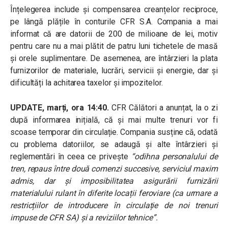
Înțelegerea include și compensarea creanțelor reciproce,
pe lângă plățile în conturile CFR S.A. Compania a mai
informat că are datorii de 200 de milioane de lei, motiv
pentru care nu a mai plătit de patru luni tichetele de masă
și orele suplimentare. De asemenea, are întârzieri la plata
furnizorilor de materiale, lucrări, servicii și energie, dar și
dificultăți la achitarea taxelor și impozitelor.
UPDATE, marți, ora 14:40.
CFR Călători a anunțat, la o zi
după informarea inițială, că și mai multe trenuri vor fi
scoase temporar din circulație. Compania susține că, odată
cu problema datoriilor, se adaugă și alte întârzieri și
reglementări în ceea ce privește
“odihna personalului de
tren, repaus între două comenzi succesive, serviciul maxim
admis, dar și imposibilitatea asigurării furnizării
materialului rulant în diferite locații feroviare (ca urmare a
restricțiilor de introducere în circulație de noi trenuri
impuse de CFR SA) și a reviziilor tehnice”.