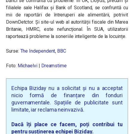
bănci se confruntă cu probleme. În UK, Lloyds, precum și
filialele sale Halifax și Bank of Scotland, se confruntă cu
mii de raportări de întreruperi ale alimentării, potrivit
DownDetctor. Și site-ul web al autorității fiscale din Marea
Britanie, HMRC, este nefuncțional. În SUA, utilizatorii
raportează probleme la soneriile inteligente de la locuințe.
Surse:
The Independent
,
BBC
Foto:
Michaelvi
|
Dreamstime
Echipa Biziday nu a solicitat și nu a acceptat
nicio formă de finanțare din fonduri
guvernamentale. Spațiile de publicitate sunt
limitate, iar reclama neinvazivă.
Dacă îți place ce facem, poți contribui tu
pentru susținerea echipei Biziday.