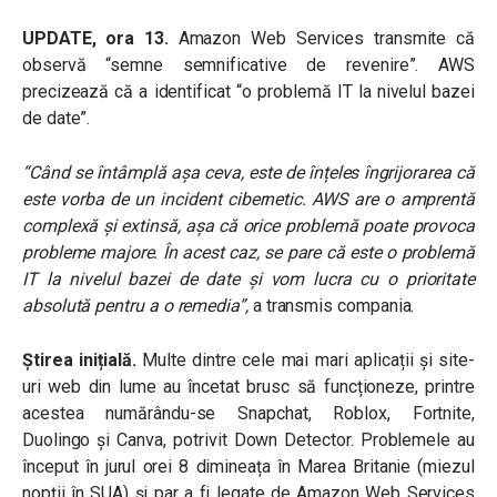
UPDATE, ora 13.
Amazon Web Services transmite că
observă “semne semnificative de revenire”. AWS
precizează că a identificat “o problemă IT la nivelul bazei
de date”.
“Când se întâmplă așa ceva, este de înțeles îngrijorarea că
este vorba de un incident cibernetic. AWS are o amprentă
complexă și extinsă, așa că orice problemă poate provoca
probleme majore. În acest caz, se pare că este o problemă
IT la nivelul bazei de date și vom lucra cu o prioritate
absolută pentru a o remedia”,
a transmis compania.
Știrea inițială.
Multe dintre cele mai mari aplicații și site-
uri web din lume au încetat brusc să funcționeze, printre
acestea numărându-se Snapchat, Roblox, Fortnite,
Duolingo și Canva, potrivit Down Detector. Problemele au
început în jurul orei 8 dimineața în Marea Britanie (miezul
nopții în SUA) și par a fi legate de Amazon Web Services