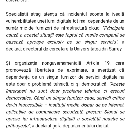
Specialiștii atrag atenția că incidentul scoate la iveală
vulnerabilitatea unei lumi digitale tot mai dependente de un
număr mic de furnizori de infrastructură cloud.
“Principala
cauză a acestei situații este faptul că marile companii se
bazează aproape exclusiv pe un singur serviciu”
, a
declarat directorul de cercetare la Universitatea din Surrey.
Și organizația nonguvernamentală Article 19, care
promovează libertatea de exprimare, a avertizat că
dependența de un singur furnizor de servicii digitale nu
este doar o problemă tehnică, ci și democratică.
“Aceste
întreruperi nu sunt doar probleme tehnice, ci eșecuri
democratice. Când un singur furnizor cade, servicii critice
devin inaccesibile – instituții media dispar de pe internet,
aplicațiile de comunicare securizată precum Signal se
opresc, iar infrastructura digitală a societății noastre se
prăbușește”
, a declarat șefa departamentului digital.