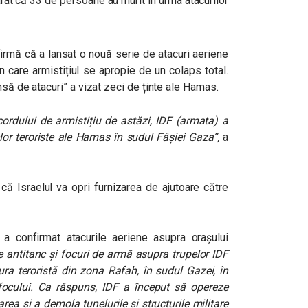
rat că 33 de persoane au murit în urma atacurilor
irmă că a lansat o nouă serie de atacuri aeriene
n care armistițiul se apropie de un colaps total.
nsă de atacuri” a vizat zeci de ținte ale Hamas.
ordului de armistițiu de astăzi, IDF (armata) a
elor teroriste ale Hamas în sudul Fâșiei Gaza”,
a
 că Israelul va opri furnizarea de ajutoare către
a confirmat atacurile aeriene asupra orașului
ete antitanc și focuri de armă asupra trupelor IDF
ra teroristă din zona Rafah, în sudul Gazei, în
focului. Ca răspuns, IDF a început să opereze
rea și a demola tunelurile și structurile militare