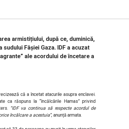
area armistițiului, după ce, duminică,
a sudului Fâșiei Gaza. IDF a acuzat
agrante” ale acordului de încetare a
ecizează că a încetat atacurile asupra enclavei.
ate ca răspuns la “încălcările Hamas” privind
uters.
“IDF va continua să respecte acordul de
orice încălcare a acestuia”
, anunță armata.