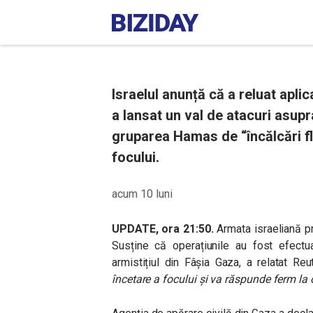
Israelul anunță că a reluat aplic
a lansat un val de atacuri asupr
gruparea Hamas de “încălcări fl
focului.
acum 10 luni
UPDATE, ora 21:50.
Armata israeliană pr
Susține că operațiunile au fost efectu
armistițiul din Fâșia Gaza, a relatat Re
încetare a focului și va răspunde ferm la 