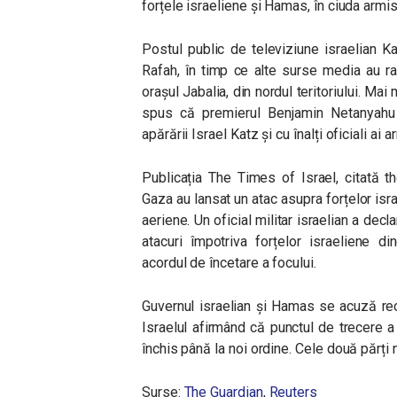
forțele israeliene și Hamas, în ciuda armis
Postul public de televiziune israelian Ka
Rafah, în timp ce alte surse media au rap
orașul Jabalia, din nordul teritoriului. Mai
spus că premierul Benjamin Netanyahu a
apărării Israel Katz și cu înalți oficiali a
Publicația The Times of Israel, citată th
Gaza au lansat un atac asupra forțelor isr
aeriene. Un oficial militar israelian a de
atacuri împotriva forțelor israeliene d
acordul de încetare a focului.
Guvernul israelian și Hamas se acuză reci
Israelul afirmând că punctul de trecere a
închis până la noi ordine. Cele două părți 
Surse:
The Guardian
,
Reuters