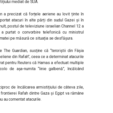
tițiului mediat de SUA.
n a precizat că forțele aeriene au lovit ținte în
ortat atacuri în alte părți din sudul Gazei și în
 mult, postul de televiziune israelian Channel 12 a
 purtat o convorbire telefonică cu ministrul
i armatei pe măsură ce situația se desfășura.
e The Guardian, susține că “teroriștii din Fâșia
aeliene din Rafah”, ceea ce a determinat atacurile
clarat pentru Reuters că Hamas a efectuat multiple
incolo de așa-numita “linie galbenă”, încălcând
proc de încălcarea armistițiului de câteva zile,
 frontierei Rafah dintre Gaza și Egipt va rămâne
nu au comentat atacurile.