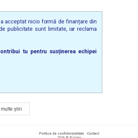
u a acceptat nicio formă de finanțare din
e publicitate sunt limitate, iar reclama
ontribui tu pentru susținerea echipei
multe știri
Politica de confidențialitate
·
Contact
2026 © Biziday