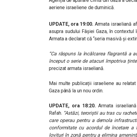
Agenția de apărare civilă din Gaza a decla
aeriene israeliene de duminică.
UPDATE, ora 19:00.
Armata israeliană af
asupra sudului Fâșiei Gaza, în contextul î
Armata a declarat că “seria masivă și exti
“Ca răspuns la încălcarea flagrantă a ac
început o serie de atacuri împotriva țint
precizat armata israeliană.
Mai multe publicații israeliene au relatat
Gaza până la un nou ordin.
UPDATE, ora 18:20.
Armata israeliană 
Rafah.
“Astăzi, teroriștii au tras cu rach
care operau pentru a demola infrastructu
conformitate cu acordul de încetare a 
lovituri în zonă pentru a elimina amenința