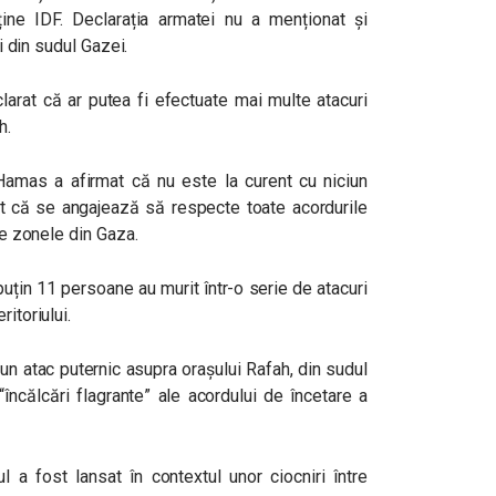
ine IDF. Declarația armatei nu a menționat și
ți din sudul Gazei.
eclarat că ar putea fi efectuate mai multe atacuri
h.
 Hamas a afirmat că nu este la curent cu niciun
rat că se angajează să respecte toate acordurile
ate zonele din Gaza.
puțin 11 persoane au murit într-o serie de atacuri
itoriului.
un atac puternic asupra orașului Rafah, din sudul
ncălcări flagrante” ale acordului de încetare a
ul a fost lansat în contextul unor ciocniri între