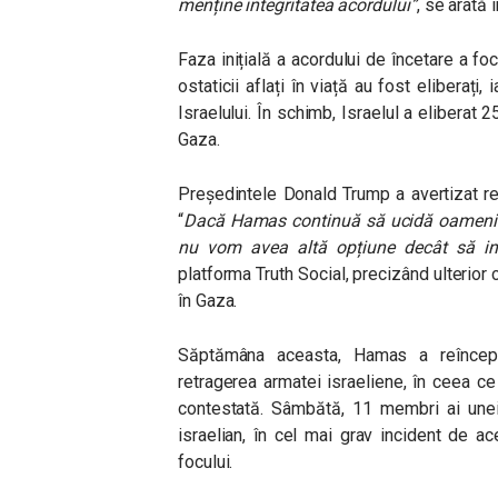
menține integritatea acordului”
, se arată 
Faza inițială a acordului de încetare a foc
ostaticii aflați în viață au fost eliberați,
Israelului. În schimb, Israelul a eliberat 2
Gaza.
Președintele Donald Trump a avertizat rec
“
Dacă Hamas continuă să ucidă oameni în
nu vom avea altă opțiune decât să int
platforma Truth Social, precizând ulterior
în Gaza.
Săptămâna aceasta, Hamas a reîncepu
retragerea armatei israeliene, în ceea ce
contestată.
Sâmbătă, 11 membri ai unei 
israelian, în cel mai grav incident de a
focului.