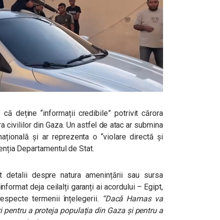
ă deține “informații credibile” potrivit cărora
 civililor din Gaza. Un astfel de atac ar submina
ațională și ar reprezenta o “violare directă și
tenția Departamentul de Stat.
t detalii despre natura amenințării sau sursa
nformat deja ceilalți garanți ai acordului – Egipt,
especte termenii înțelegerii.
“Dacă Hamas va
i pentru a proteja populația din Gaza și pentru a