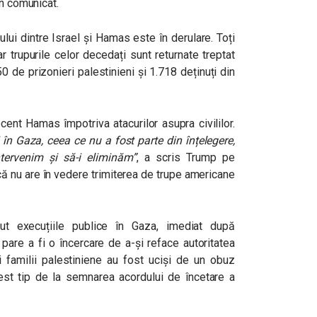
în comunicat.
ului dintre Israel și Hamas este în derulare. Toți
 iar trupurile celor decedați sunt returnate treptat
50 de prizonieri palestinieni și 1.718 deținuți din
ent Hamas împotriva atacurilor asupra civililor.
 Gaza, ceea ce nu a fost parte din înțelegere,
ervenim și să-i eliminăm”
, a scris Trump pe
 că nu are în vedere trimiterea de trupe americane
t execuțiile publice în Gaza, imediat după
 pare a fi o încercare de a-și reface autoritatea
familii palestiniene au fost uciși de un obuz
cest tip de la semnarea acordului de încetare a