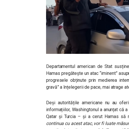
Departamentul american de Stat susține c
Hamas pregătește un atac “iminent” asupra
progresele obținute prin medierea intern
gravă” a înțelegerii de pace, mai atrage a
Deși autoritățile americane nu au oferi
informațiilor, Washingtonul a anunțat că a i
Qatar și Turcia – și a cerut Hamas să r
continua cu acest atac, vor fi luate măsur