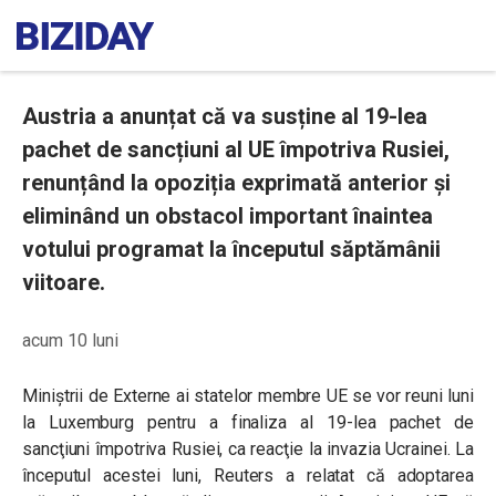
Austria a anunțat că va susține al 19-lea
pachet de sancțiuni al UE împotriva Rusiei,
renunțând la opoziția exprimată anterior și
eliminând un obstacol important înaintea
votului programat la începutul săptămânii
viitoare.
acum 10 luni
Miniştrii de Externe ai statelor membre UE se vor reuni luni
la Luxemburg pentru a finaliza al 19-lea pachet de
sancţiuni împotriva Rusiei, ca reacţie la invazia Ucrainei. La
începutul acestei luni, Reuters a relatat că adoptarea