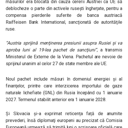
măsurilor era blocată din cauza cererii Austriei ca UE să
deblocheze o parte din activele rusești înghețate, pentru a
compensa pierderile suferite de banca austriacă
Raiffeisen Bank International, sancţionată de autorităţile
ruse.
“Austria sprijină menţinerea presiunii asupra Rusiei şi va
aproba luni al 19-lea pachet de sancţiuni”
, a transmis
Ministerul de Externe de la Viena. Pachetul are nevoie de
sprijinul unanim al celor 27 de state membre ale UE.
Noul pachet include măsuri în domeniul energiei şi al
finanţelor, printre care
interzicerea importului de gaze
naturale lichefiate (GNL) din Rusia începând cu 1 ianuarie
2027. Termenul stabilit anterior era 1 ianuarie 2028.
Și Slovacia și-a exprimat reticența față de anumite
prevederi, însă diplomaţi europeni au precizat că Comisia
Europeană urmează să trimită luni o scrisoare oficială care