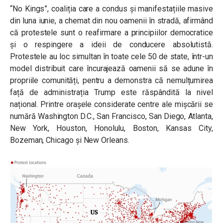
“No Kings”, coaliția care a condus și manifestațiile masive
din luna iunie, a chemat din nou oamenii în stradă, afirmând
că protestele sunt o reafirmare a principiilor democratice
și o respingere a ideii de conducere absolutistă.
Protestele au loc simultan în toate cele 50 de state, într-un
model distribuit care încurajează oamenii să se adune în
propriile comunități, pentru a demonstra că nemulțumirea
față de administrația Trump este răspândită la nivel
național. Printre orașele considerate centre ale mișcării se
numără Washington D.C., San Francisco, San Diego, Atlanta,
New York, Houston, Honolulu, Boston, Kansas City,
Bozeman, Chicago și New Orleans.