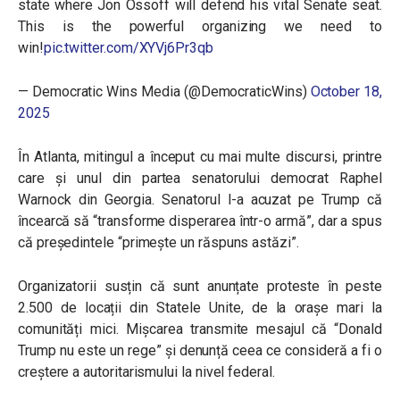
state where Jon Ossoff will defend his vital Senate seat.
This is the powerful organizing we need to
win!
pic.twitter.com/XYVj6Pr3qb
— Democratic Wins Media (@DemocraticWins)
October 18,
2025
În Atlanta, mitingul a început cu mai multe discursi, printre
care și unul din partea senatorului democrat Raphel
Warnock din Georgia. Senatorul l-a acuzat pe Trump că
încearcă să “transforme disperarea într-o armă”, dar a spus
că președintele “primește un răspuns astăzi”.
Organizatorii susțin că sunt anunțate proteste în peste
2.500 de locații din Statele Unite, de la orașe mari la
comunități mici. Mișcarea transmite mesajul că “Donald
Trump nu este un rege” și denunță ceea ce consideră a fi o
creștere a autoritarismului la nivel federal.