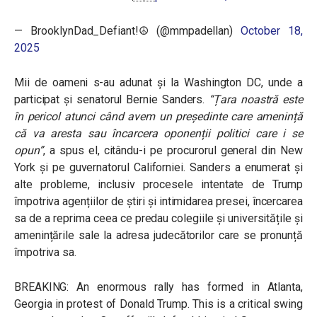
— BrooklynDad_Defiant!☮️ (@mmpadellan)
October 18,
2025
Mii de oameni s-au adunat și la Washington DC, unde a
participat și senatorul Bernie Sanders.
“Țara noastră este
în pericol atunci când avem un președinte care amenință
că va aresta sau încarcera oponenții politici care i se
opun”
, a spus el, citându-i pe procurorul general din New
York și pe guvernatorul Californiei. Sanders a enumerat și
alte probleme, inclusiv procesele intentate de Trump
împotriva agențiilor de știri și intimidarea presei, încercarea
sa de a reprima ceea ce predau colegiile și universitățile și
amenințările sale la adresa judecătorilor care se pronunță
împotriva sa.
BREAKING: An enormous rally has formed in Atlanta,
Georgia in protest of Donald Trump. This is a critical swing