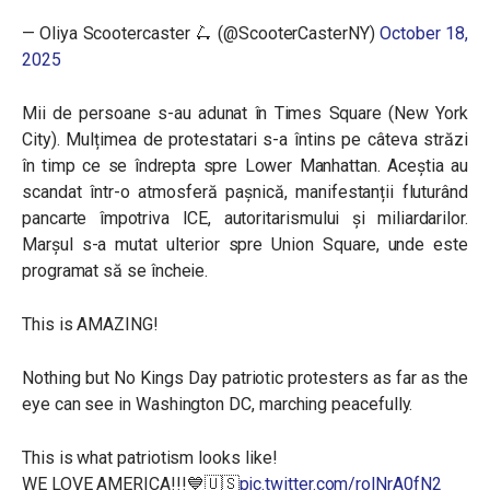
— Oliya Scootercaster 🛴 (@ScooterCasterNY)
October 18,
2025
Mii de persoane s-au adunat în Times Square (New York
City). Mulțimea de protestatari s-a întins pe câteva străzi
în timp ce se îndrepta spre Lower Manhattan. Aceștia au
scandat într-o atmosferă pașnică, manifestanții fluturând
pancarte împotriva ICE, autoritarismului și miliardarilor.
Marșul s-a mutat ulterior spre Union Square, unde este
programat să se încheie.
This is AMAZING!
Nothing but No Kings Day patriotic protesters as far as the
eye can see in Washington DC, marching peacefully.
This is what patriotism looks like!
WE LOVE AMERICA!!!💙🇺🇸
pic.twitter.com/rolNrA0fN2