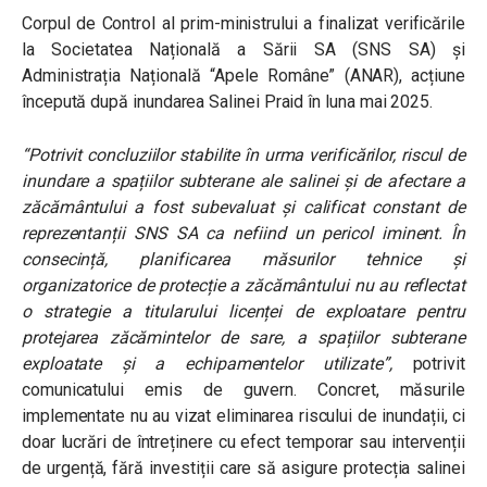
Corpul de Control al prim-ministrului a finalizat verificările
la Societatea Națională a Sării SA (SNS SA) și
Administrația Națională “Apele Române” (ANAR), acțiune
începută după inundarea Salinei Praid în luna mai 2025.
“Potrivit concluziilor stabilite în urma verificărilor, riscul de
inundare a spațiilor subterane ale salinei și de afectare a
zăcământului a fost subevaluat și calificat constant de
reprezentanții SNS SA ca nefiind un pericol iminent. În
consecință, planificarea măsurilor tehnice și
organizatorice de protecție a zăcământului nu au reflectat
o strategie a titularului licenței de exploatare pentru
protejarea zăcămintelor de sare, a spațiilor subterane
exploatate și a echipamentelor utilizate”,
potrivit
comunicatului emis de guvern. Concret, măsurile
implementate nu au vizat eliminarea riscului de inundații, ci
doar lucrări de întreținere cu efect temporar sau intervenții
de urgență, fără investiții care să asigure protecția salinei