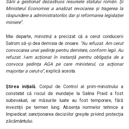
Sării a gestionat dezastruos resursele statului român. Şi
Ministerul Economiei a analizat revocarea și tragerea la
răspundere a administratorilor, dar și reformarea legislației
miniere”.
Mai departe, ministrul a precizat că a cerut conducerii
Salrom să-și dea demisia de onoare.
“Au refuzat. Am cerut
convocarea unei ședințe pentru demitere, conform legii. Au
refuzat. I-am acționat în instanță pentru obligația de a
convoca ședința AGA pe care ministerul, ca acționar
majoritar a cerut-o”
, explică acesta.
Știrea inițială.
Corpul de Control al prim-ministrului a
constatat că riscul de inundație la Salina Praid a fost
subevaluat, iar măsurile luate au fost temporare, fără
investiții pe termen lung. Absența normelor tehnice a
împiedicat sancționarea deciziilor greșite privind protecția
zăcământului.