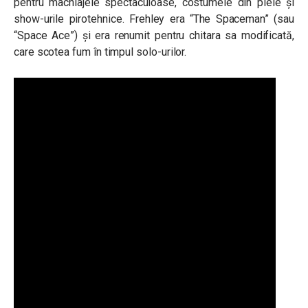
pentru machiajele spectaculoase, costumele din piele și
show-urile pirotehnice. Frehley era “The Spaceman” (sau
“Space Ace”) și era renumit pentru chitara sa modificată,
care scotea fum în timpul solo-urilor.