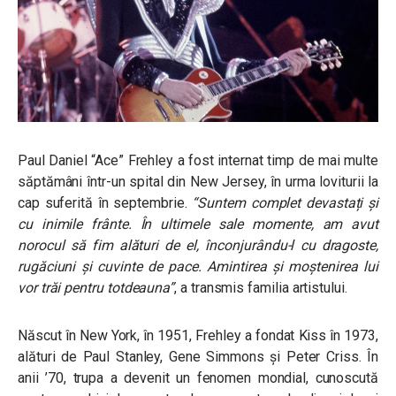
Paul Daniel “Ace” Frehley
a fost internat timp de mai multe
săptămâni într-un spital din New Jersey, în urma loviturii la
cap suferită în septembrie.
“Suntem complet devastați și
cu inimile frânte. În ultimele sale momente, am avut
norocul să fim alături de el, înconjurându-l cu dragoste,
rugăciuni și cuvinte de pace. Amintirea și moștenirea lui
vor trăi pentru totdeauna”
, a transmis familia artistului.
Născut în New York, în 1951, Frehley a fondat Kiss în 1973,
alături de Paul Stanley, Gene Simmons și Peter Criss. În
anii ’70, trupa a devenit un fenomen mondial, cunoscută