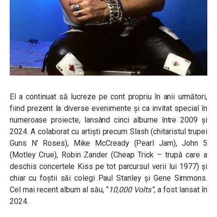
El a continuat să lucreze pe cont propriu în anii următori,
fiind prezent la diverse evenimente și ca invitat special în
numeroase proiecte, lansând cinci albume între 2009 și
2024. A colaborat cu artiști precum Slash (chitaristul trupei
Guns N’ Roses), Mike McCready (Pearl Jam), John 5
(Motley Crue), Robin Zander (Cheap Trick – trupă care a
deschis concertele Kiss pe tot parcursul verii lui 1977) și
chiar cu foștii săi colegi Paul Stanley și Gene Simmons.
Cel mai recent album al său, “
10,000 Volts”
, a fost lansat în
2024.