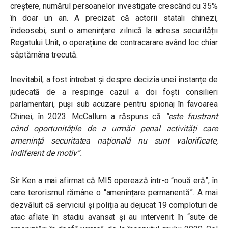
creștere, numărul persoanelor investigate crescând cu 35%
în doar un an. A precizat că actorii statali chinezi,
îndeosebi, sunt o amenințare zilnică la adresa securității
Regatului Unit, o operațiune de contracarare având loc chiar
săptămâna trecută.
Inevitabil, a fost întrebat și despre decizia unei instanțe de
judecată de a respinge cazul a doi foști consilieri
parlamentari, puși sub acuzare pentru spionaj în favoarea
Chinei, în 2023. McCallum a răspuns că
“este frustrant
când oportunitățile de a urmări penal activități care
amenință securitatea națională nu sunt valorificate,
indiferent de motiv”.
Sir Ken a mai afirmat că MI5 operează într-o “nouă eră”, în
care terorismul rămâne o “amenințare permanentă”. A mai
dezvăluit că serviciul și poliția au dejucat 19 comploturi de
atac aflate în stadiu avansat și au intervenit în “sute de