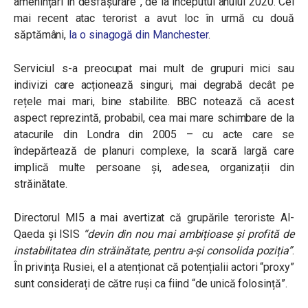
amenințări în desfășurare”, de la începutul anului 2020. Cel
mai recent atac terorist a avut loc în urmă cu două
săptămâni,
la o sinagogă din Manchester
.
Serviciul s-a preocupat mai mult de grupuri mici sau
indivizi care acționează singuri, mai degrabă decât pe
rețele mai mari, bine stabilite. BBC notează că acest
aspect reprezintă, probabil, cea mai mare schimbare de la
atacurile din Londra din 2005 – cu acte care se
îndepărtează de planuri complexe, la scară largă care
implică multe persoane și, adesea, organizații din
străinătate.
Directorul MI5 a mai avertizat că grupările teroriste Al-
Qaeda și ISIS
“devin din nou mai ambițioase și profită de
instabilitatea din străinătate, pentru a-și consolida poziția”
.
În privința Rusiei, el a atenționat că potențialii actori “proxy”
sunt considerați de către ruși ca fiind “de unică folosință”.