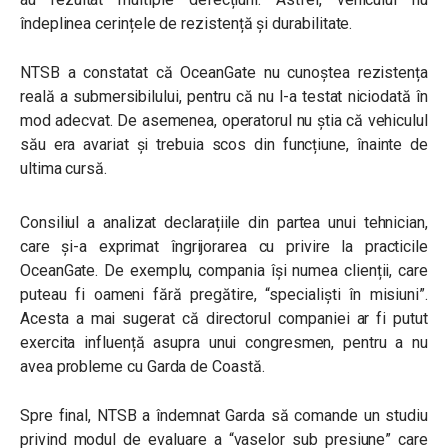
îndeplinea cerințele de rezistență și durabilitate.
NTSB a constatat că OceanGate nu cunoștea rezistența
reală a submersibilului, pentru că nu l-a testat niciodată în
mod adecvat. De asemenea, operatorul nu știa că vehiculul
său era avariat și trebuia scos din funcțiune, înainte de
ultima cursă.
Consiliul a analizat declarațiile din partea unui tehnician,
care și-a exprimat îngrijorarea cu privire la practicile
OceanGate. De exemplu, compania își numea clienții, care
puteau fi oameni fără pregătire, “specialiști în misiuni”.
Acesta a mai sugerat că directorul companiei ar fi putut
exercita influență asupra unui congresmen, pentru a nu
avea probleme cu Garda de Coastă.
Spre final, NTSB a îndemnat Garda să comande un studiu
privind modul de evaluare a “vaselor sub presiune” care