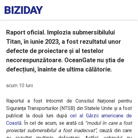
Raport oficial. Implozia submersibilului
Titan, în iunie 2023, a fost rezultatul unor
defecte de proiectare și al testelor
necorespunzătoare. OceanGate nu știa de
defecțiuni, înainte de ultima călătorie.
acum 10 luni
Raportul a fost întocmit de Consiliul Național pentru
Siguranța Transporturilor (NTSB) din Statele Unite și a fost
publicat la două luni după
cel al Gărzii americane de
Coastă
. În cel de acum, se arată că
“modul în care a fost
proiectat submersibilul a fost inadecvat”
, cauză din care
au rezultat multiple defecțiuni. Astfel, vehiculul nu