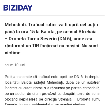
Mehedinți. Traficul rutier va fi oprit cel puțin
până la ora 15 la Balota, pe sensul Strehaia
– Drobeta Turnu Severin (DN 6), unde s-a
răsturnat un TIR încărcat cu mașini. Nu sunt
victime.
acum 10 luni
Poliția transmite că traficul este oprit pe DN 6, în dreptul
localității Balota, județul Mehedinți, după ce un autotren
încărcat cu autoturisme s-a răsturnat pe partea carosabilă,
pe un sector de drum prevăzut cu despărțitoare de sens,
blocând deplasarea pe direcția Strehaia – Drobeta Turnu
Severin. În urma incidentului nu au rezultat victime.