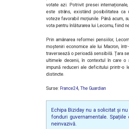
votate azi. Potrivit presei internaționale
este strâns, existând posibilitatea ca 
voteze favorabil moțiunile. Până acum, s
vota pentru înlăturarea lui Lecornu, fiind n
Prin amânarea reformei pensiilor, Lecor
moșteniri economice ale lui Macron, într
traversează o perioadă sensibilă. Țara se a
ultimele decenii, în contextul în care 
impună reduceri ale deficitului printr-o l
distincte.
Surse:
France24
,
The Guardian
Echipa Biziday nu a solicitat și n
fonduri guvernamentale. Spațiile d
neinvazivă.