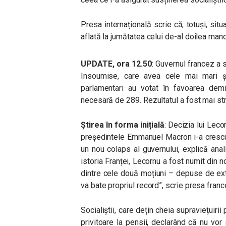
Presa internațională scrie că, totuși, situ
aflată la jumătatea celui de-al doilea mand
UPDATE, ora 12.50
: Guvernul francez a 
Insoumise, care avea cele mai mari 
parlamentari au votat în favoarea demit
necesară de 289. Rezultatul a fost mai str
Știrea în forma inițială
: Decizia lui Lec
președintele Emmanuel Macron i-a crescut 
un nou colaps al guvernului, explică anal
istoria Franței, Lecornu a fost numit din 
dintre cele două moțiuni – depuse de ext
va bate propriul record”, scrie presa franc
Socialiștii, care dețin cheia supraviețuirii
privitoare la pensii, declarând că nu vo