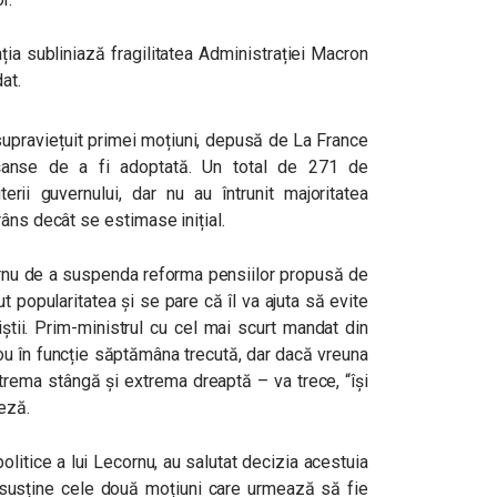
ația subliniază fragilitatea Administrației Macron
at.
supraviețuit primei moțiuni, depusă de La France
șanse de a fi adoptată. Un total de 271 de
erii guvernului, dar nu au întrunit majoritatea
âns decât se estimase inițial.
ornu de a suspenda reforma pensiilor propusă de
popularitatea și se pare că îl va ajuta să evite
iștii. Prim-ministrul cu cel mai scurt mandat din
nou în funcție săptămâna trecută, dar dacă vreuna
rema stângă și extrema dreaptă – va trece, “își
eză.
 politice a lui Lecornu, au salutat decizia acestuia
r susține cele două moțiuni care urmează să fie