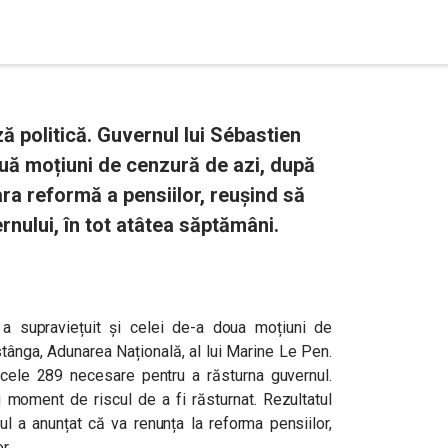
ză politică. Guvernul lui Sébastien
uă moțiuni de cenzură de azi, după
a reformă a pensiilor, reușind să
rnului, în tot atâtea săptămâni.
 a supraviețuit și celei de-a doua moțiuni de
ânga, Adunarea Națională, al lui Marine Le Pen.
 cele 289 necesare pentru a răsturna guvernul.
 moment de riscul de a fi răsturnat. Rezultatul
ul a anunțat că va renunța la reforma pensiilor,
r.