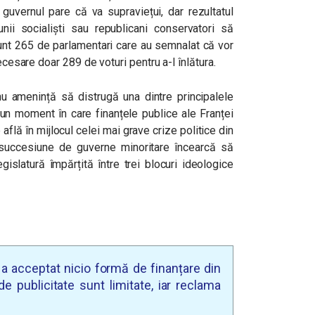
, guvernul pare că va supraviețui, dar rezultatul
unii socialiști sau republicani conservatori să
unt 265 de parlamentari care au semnalat că vor
ecesare doar 289 de voturi pentru a-l înlătura.
nu amenință să distrugă una dintre principalele
-un moment în care finanțele publice ale Franței
flă în mijlocul celei mai grave crize politice din
o succesiune de guverne minoritare încearcă să
egislatură împărțită între trei blocuri ideologice
u a acceptat nicio formă de finanțare din
e publicitate sunt limitate, iar reclama