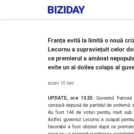
Franța evită la limită o nouă cri
Lecornu a supraviețuit celor do
ce premierul a amânat nepopular
evite un al doilea colaps al guve
acum 10 luni
UPDATE, ora 13.25:
Guvernul francez
cenzură depusă de partidul de extremă st
Au fost
144 de voturi pentru, mult sub
Astfel, guvernul Lecornu a scăpat pentru
favorabil a fost obținut după ce premier
ceea ce i-a asigurat susținerea socialiștilo