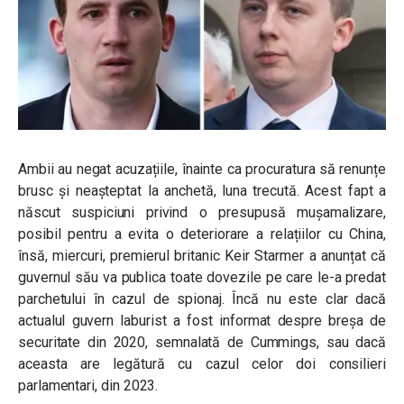
Ambii au negat acuzațiile, înainte ca procuratura să renunțe
brusc și neașteptat la anchetă, luna trecută.
Acest fapt a
născut suspiciuni privind o presupusă mușamalizare,
posibil pentru a evita o deteriorare a relațiilor cu China,
însă, m
iercuri, premierul britanic Keir Starmer a anunțat că
guvernul său va publica toate dovezile pe care le-a predat
parchetului în cazul de spionaj. Încă nu este clar dacă
actualul guvern laburist a fost informat despre breșa de
securitate din 2020, semnalată de Cummings, sau dacă
aceasta are legătură cu cazul celor doi consilieri
parlamentari, din 2023.