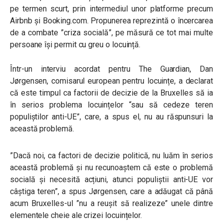
pe termen scurt, prin intermediul unor platforme precum
Airbnb și Booking.com. Propunerea reprezintă o încercarea
de a combate ”criza socială”, pe măsură ce tot mai multe
persoane își permit cu greu o locuință.
Într-un interviu acordat pentru The Guardian, Dan
Jørgensen, comisarul european pentru locuințe, a declarat
că este timpul ca factorii de decizie de la Bruxelles să ia
în serios problema locuințelor “sau să cedeze teren
populiștilor anti-UE”, care, a spus el, nu au răspunsuri la
această problemă.
”Dacă noi, ca factori de decizie politică, nu luăm în serios
această problemă și nu recunoaștem că este o problemă
socială și necesită acțiuni, atunci populiștii anti-UE vor
câștiga teren”, a spus Jørgensen, care a adăugat că până
acum Bruxelles-ul ”nu a reușit să realizeze” unele dintre
elementele cheie ale crizei locuințelor.