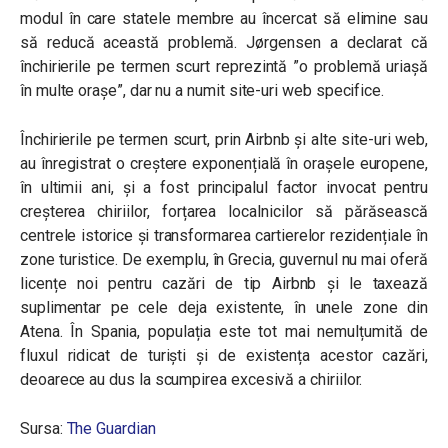
modul în care statele membre au încercat să elimine sau
să reducă această problemă. Jørgensen a declarat că
închirierile pe termen scurt reprezintă ”o problemă uriașă
în multe orașe”, dar nu a numit site-uri web specifice.
Închirierile pe termen scurt, prin Airbnb și alte site-uri web,
au înregistrat o creștere exponențială în orașele europene,
în ultimii ani, și a fost principalul factor invocat pentru
creșterea chiriilor, forțarea localnicilor să părăsească
centrele istorice și transformarea cartierelor rezidențiale în
zone turistice. De exemplu, în Grecia, g
uvernul nu mai oferă
licențe noi pentru cazări de tip Airbnb și le taxează
suplimentar pe cele deja existente, în unele zone din
Atena. În Spania, populația este tot mai nemulțumită de
fluxul ridicat de turiști și de existența acestor cazări,
deoarece au dus la scumpirea excesivă a chiriilor.
Sursa:
The Guardian