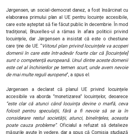
Jørgensen, un social-democrat danez, a fost însărcinat cu
elaborarea primului plan al UE pentru locuințe accesibile,
care este așteptat să fie făcut public în decembrie. În mod
tradițional, Bruxelles-ul a rămas în afara politicii privind
locuințele, dar Jørgensen a insistat că este o chestiune
care ține de UE. “
Viitorul plan privind locuințele va acoperi
domenii în care este într-adevăr foarte clar că [locuințele]
sunt o competență europeană. Unul dintre aceste domenii
este cel al închirierilor pe termen scurt, unde avem nevoie
de mai multe reguli europene
”, a spus el.
Jørgensen a declarat că planul UE privind locuințele
accesibile va aborda ”monetizarea” locuințelor, deoarece
”este clar că atunci când locuința devine o marfă, ceva
folosit pentru speculații, fără a fi nevoie să se ia în
considerare restul societății, atunci, bineînțeles, aceasta
poate cauza probleme”
. Oficialul a refuzat să detalieze
măsurile avute în vedere, dar a spus că Comisia studiază