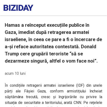
Hamas a reînceput execuțiile publice în
Gaza, imediat după retragerea armatei
israeliene, în ceea ce pare a fi o încercare de
a-și reface autoritatea contestată. Donald
Trump cere grupării teroriste “să se
dezarmeze singură, altfel o vom face noi”.
acum 10 luni
În condițiile retragerii armatei israeliene (IDF) din unele
părți ale Fâșiei Gaza, conform armistițiului încheiat
săptămâna trecută, cresc și îngrijorările cu privire la
situația de securitate a teritoriului, arată CNN. Pe rețelele