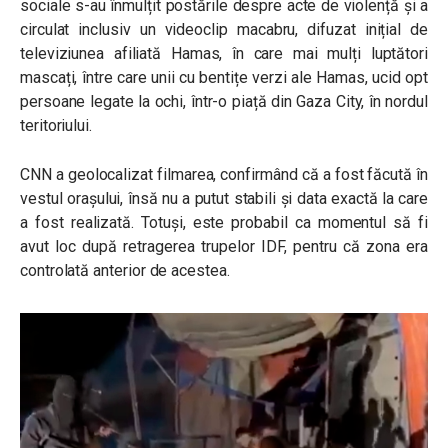
sociale s-au înmulțit postările despre acte de violență și a
circulat inclusiv un videoclip macabru, difuzat inițial de
televiziunea afiliată Hamas, în care mai mulți luptători
mascați, între care unii cu bentițe verzi ale Hamas, ucid opt
persoane legate la ochi, într-o piață din Gaza City, în nordul
teritoriului.
CNN a geolocalizat filmarea, confirmând că a fost făcută în
vestul orașului, însă nu a putut stabili și data exactă la care
a fost realizată. Totuși, este probabil ca momentul să fi
avut loc după retragerea trupelor IDF, pentru că zona era
controlată anterior de acestea.