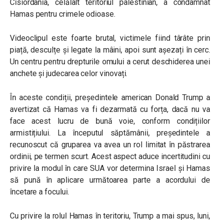
Cisiordania, celălalt teritoriul palestinian, a condamnat
Hamas pentru crimele odioase.
Videoclipul este foarte brutal, victimele fiind târâte prin
piață, desculțe și legate la mâini, apoi sunt așezați în cerc.
Un centru pentru drepturile omului a cerut deschiderea unei
anchete și judecarea celor vinovați.
În aceste condiții, președintele american Donald Trump a
avertizat că Hamas va fi dezarmată cu forța, dacă nu va
face acest lucru de bună voie, conform condițiilor
armistițiului. La începutul săptămânii, președintele a
recunoscut că gruparea va avea un rol limitat în păstrarea
ordinii, pe termen scurt. Acest aspect aduce incertitudini cu
privire la modul în care SUA vor determina Israel și Hamas
să pună în aplicare următoarea parte a acordului de
încetare a focului.
Cu privire la rolul Hamas în teritoriu, Trump a mai spus, luni,