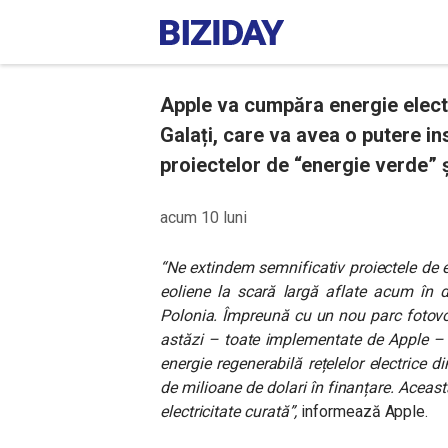
Apple va cumpăra energie electr
Galați, care va avea o putere i
proiectelor de “energie verde” ș
acum 10 luni
“Ne extindem semnificativ proiectele de e
eoliene la scară largă aflate acum în d
Polonia. Împreună cu un nou parc fotovol
astăzi – toate implementate de Apple –
energie regenerabilă rețelelor electrice 
de milioane de dolari în finanțare. Acea
electricitate curată”,
informează Apple.