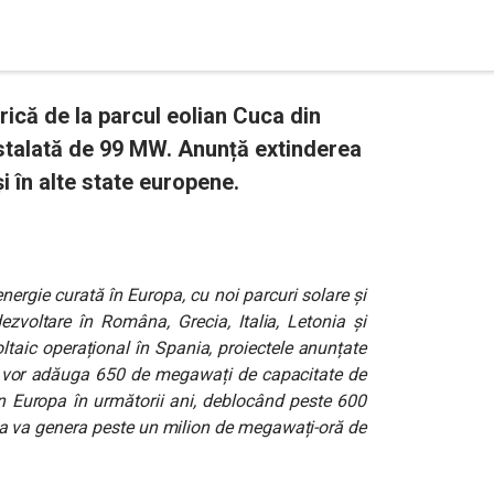
ică de la parcul eolian Cuca din
nstalată de 99 MW. Anunță extinderea
i în alte state europene.
nergie curată în Europa, cu noi parcuri solare și
ezvoltare în Româna, Grecia, Italia, Letonia și
taic operațional în Spania, proiectele anunțate
 vor adăuga 650 de megawați de capacitate de
din Europa în următorii ani, deblocând peste 600
sta va genera peste un milion de megawați-oră de