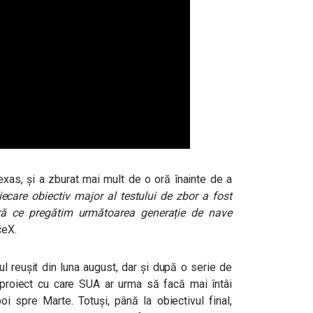
exas, și a zburat mai mult de o oră înainte de a
iecare obiectiv major al testului de zbor a fost
ră ce pregătim următoarea generație de nave
ceX.
l reușit din luna august, dar și după o serie de
l proiect cu care SUA ar urma să facă mai întâi
i spre Marte. Totuși, până la obiectivul final,