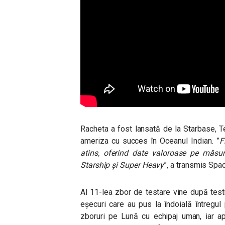
Racheta a fost lansată de la Starbase, T
ameriza cu succes în Oceanul Indian. ”
F
atins, oferind date valoroase pe măsu
Starship și Super Heavy
”, a transmis Spa
Al 11-lea zbor de testare vine după testu
eșecuri care au pus la îndoială întregu
zboruri pe Lună cu echipaj uman, iar apo