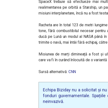
SpaceX trebuie să efectueze mai multe 
realimentarea pe orbită a Starship, un p
misiuni interplanetare, încă nu a fost testa
Racheta are în total 123 de metri lungime
tone, fără combustibilul necesar pentru 
ducă pe Lună un modul al NASA până în
trimite o navă, mai întâi fără echipaj, cătr
Misiunea de marți dimineață a fost și ul
care va fi în curând înlocuită de o variantă
Sursă alternativă:
CNN
Echipa Biziday nu a solicitat și n
fonduri guvernamentale. Spațiile d
neinvazivă.