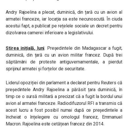
Andry Rajoelina a plecat, duminică, din țară cu un avion al
armatei franceze, iar locația sa este necunoscută. În ciuda
acestui fapt, a publicat pe rețelele sociale un decret pentru
dizolvarea camerei inferioare a legislativului.
Știrea inițială, luni
. Președintele din Madagascar a fugit,
duminică, din țară cu un avion militar francez. După trei
săptămâni de proteste antiguvernamentale, a pierdut
sprijinul armatei și forțelor de securitate.
Liderul opoziției din parlament a declarat pentru Reuters că
președintele Andry Rajoelina a părăsit țara duminică, în
timp ce o sursă militară a precizat că a fugit la bordul unui
avion al armatei franceze. Radiodifuzorul RFI a transmis că
acest lucru a fost posibil numai după ce președintele a
încheiat o înțelegere cu omologul francez, Emmanuel
Macron. Rajoelina este cetățean francez din 2014.