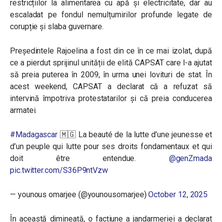
restricțiilor la alimentarea cu apă și electricitate, dar au
escaladat pe fondul nemulțumirilor profunde legate de
corupție și slaba guvernare.
Președintele Rajoelina a fost din ce în ce mai izolat, după
ce a pierdut sprijinul unității de elită CAPSAT care l-a ajutat
să preia puterea în 2009, în urma unei lovituri de stat. În
acest weekend, CAPSAT a declarat că a refuzat să
intervină împotriva protestatarilor și că preia conducerea
armatei.
#Madagascar
🇲🇬 La beauté de la lutte d’une jeunesse et
d’un peuple qui lutte pour ses droits fondamentaux et qui
doit être entendue.
@genZmada
pic.twitter.com/S36P9ntVzw
— younous omarjee (@younousomarjee)
October 12, 2025
În această dimineață, o facțiune a jandarmeriei a declarat