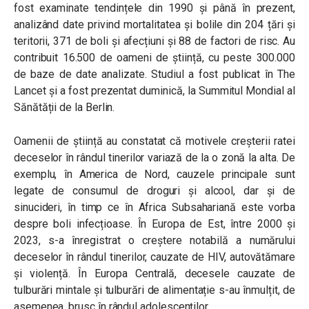
fost examinate tendințele din 1990 și până în prezent,
analizând date privind mortalitatea și bolile din 204 țări și
teritorii, 371 de boli și afecțiuni și 88 de factori de risc. Au
contribuit 16.500 de oameni de știință, cu peste 300.000
de baze de date analizate. Studiul a fost publicat în The
Lancet și a fost prezentat duminică, la Summitul Mondial al
Sănătății de la Berlin.
Oamenii de știință au constatat că motivele creșterii ratei
deceselor în rândul tinerilor variază de la o zonă la alta. De
exemplu, în America de Nord, cauzele principale sunt
legate de consumul de droguri și alcool, dar și de
sinucideri, în timp ce în Africa Subsahariană este vorba
despre boli infecțioase. În Europa de Est, î
ntre 2000 și
2023, s-a înregistrat o creștere notabilă a numărului
deceselor în rândul tinerilor, cauzate de HIV, autovătămare
și violență. În Europa Centrală, decesele cauzate de
tulburări mintale și tulburări de alimentație s-au înmulțit, de
asemenea, brusc în rândul adolescenților.