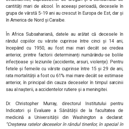
cantități mari de alcool. În aceeași perioadă, decesele în
grupa de vârstă 5-19 ani au crescut în Europa de Est, dar și
în America de Nord și Caraibe.
În Africa Subsahariană, datele au arătat că decesele în
rândul copiilor cu vârste cuprinse între cinci și 14 ani,
începând cu 1950, au fost mai mari decât se credea
anterior, printre factorii determinanți numărându-se bolile
infecțioase și leziunile (accidente, arsuri, violențe). Pentru
fetele și femeile cu vârste cuprinse între 15 și 29 de ani,
rata mortalității a fost cu 61% mai mare decât se estimase
anterior, în principal din cauza deceselor în timpul sarcinii
sau al nașterii, a accidentelor rutiere și a meningitei.
Dr. Christopher Murray, directorul Institutului pentru
Indicatori și Evaluare a Sănătății de la facultatea de
medicină a Universității din Washington a declarat:
“Creșterea ratelor deceselor în rândul tinerilor, în special în