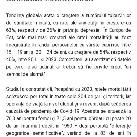
Tendința globală arată o creștere a numărului tulburărilor
de sănătate mintală, cu rate ale anxietății în creștere cu
63%, respectiv de 26% în privința depresiei. În Europa de
Est, cele mai mari creșteri ale ratei mortalității au fost
înregistrate în rândul persoanelor cu vârste cuprinse între
15 – 19 ani și 20 – 24 de ani, cu creștere de 54%, respectiv
40%, între 2011 și 2023. Cercetătorii au avertizat că datele
pe care le-au adunat ar trebui să fie privite drept “un
semnal de alarmă”.
Studiul a constatat că, începând cu 2023, ratele mortalității
scăzuseră per total în toate cele 204 de țări și teritorii, iar
speranța de viață la nivel global și-a revenit după scăderea
cauzată de pandemia de Covid-19. Aceasta se situează la
76,3 ani pentru femei și 71,5 ani pentru bărbați, cu peste 20
de ani mai mult decât în ​​1950 – deși persistă “diferențe
geografice semnificative”, variind de la 83 de ani în