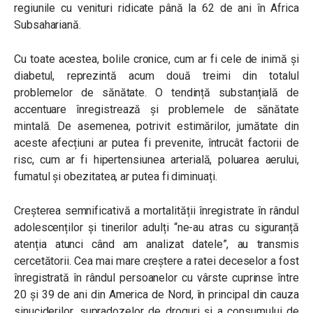
regiunile cu venituri ridicate până la 62 de ani în Africa
Subsahariană.
Cu toate acestea, bolile cronice, cum ar fi cele de inimă și
diabetul, reprezintă acum două treimi din totalul
problemelor de sănătate. O tendință substanțială de
accentuare înregistrează și problemele de sănătate
mintală. De asemenea, potrivit estimărilor, jumătate din
aceste afecțiuni ar putea fi prevenite, întrucât factorii de
risc, cum ar fi hipertensiunea arterială, poluarea aerului,
fumatul și obezitatea, ar putea fi diminuați.
Creșterea semnificativă a mortalității înregistrate în rândul
adolescenților și tinerilor adulți “ne-au atras cu siguranță
atenția atunci când am analizat datele”, au transmis
cercetătorii. Cea mai mare creștere a ratei deceselor a fost
înregistrată în rândul persoanelor cu vârste cuprinse între
20 și 39 de ani din America de Nord, în principal din cauza
sinuciderilor, supradozelor de droguri și a consumului de