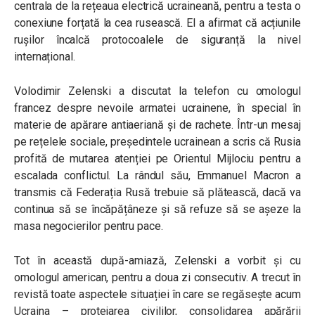
centrala de la rețeaua electrică ucraineană, pentru a testa o
conexiune forțată la cea rusească. El a afirmat că acțiunile
rușilor încalcă protocoalele de siguranță la nivel
internațional.
Volodimir Zelenski a discutat la telefon cu omologul
francez despre nevoile armatei ucrainene, în special în
materie de apărare antiaeriană și de rachete. Într-un mesaj
pe rețelele sociale, președintele ucrainean a scris că Rusia
profită de mutarea atenției pe Orientul Mijlociu pentru a
escalada conflictul. La rândul său, Emmanuel Macron a
transmis că Federația Rusă trebuie să plătească, dacă va
continua să se încăpățâneze și să refuze să se așeze la
masa negocierilor pentru pace.
Tot în această după-amiază, Zelenski a vorbit și cu
omologul american, pentru a doua zi consecutiv. A trecut în
revistă toate aspectele situației în care se regăsește acum
Ucraina – protejarea civililor, consolidarea apărării